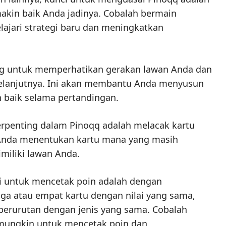
akin baik Anda jadinya. Cobalah bermain
jari strategi baru dan meningkatkan
ing untuk memperhatikan gerakan lawan Anda dan
elanjutnya. Ini akan membantu Anda menyusun
 baik selama pertandingan.
terpenting dalam Pinoqq adalah melacak kartu
 Anda menentukan kartu mana yang masih
miliki lawan Anda.
ci untuk mencetak poin adalah dengan
iga atau empat kartu dengan nilai yang sama,
 berurutan dengan jenis yang sama. Cobalah
 mungkin untuk mencetak poin dan