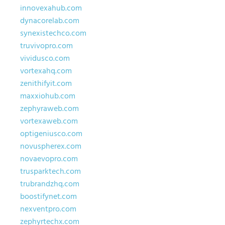
innovexahub.com
dynacorelab.com
synexistechco.com
truvivopro.com
vividusco.com
vortexahq.com
zenithifyit.com
maxxiohub.com
zephyraweb.com
vortexaweb.com
optigeniusco.com
novuspherex.com
novaevopro.com
trusparktech.com
trubrandzhq.com
boostifynet.com
nexventpro.com
zephyrtechx.com