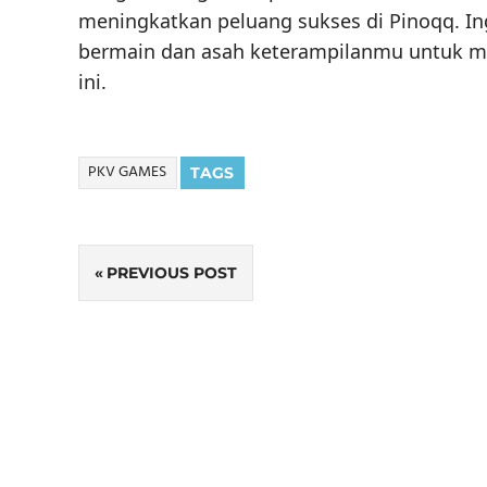
meningkatkan peluang sukses di Pinoqq. In
bermain dan asah keterampilanmu untuk m
ini.
PKV GAMES
TAGS
Post
PREVIOUS POST
navigation