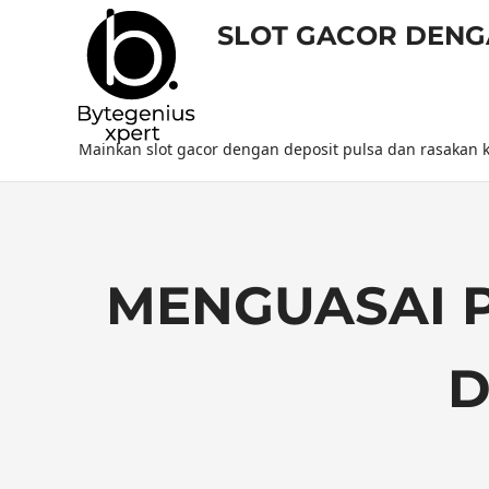
Skip
SLOT GACOR DENGA
to
content
Mainkan slot gacor dengan deposit pulsa dan rasakan
MENGUASAI P
D