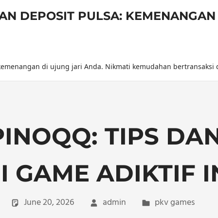
N DEPOSIT PULSA: KEMENANGAN 
 kemenangan di ujung jari Anda. Nikmati kemudahan bertransaksi
INOQQ: TIPS DAN
I GAME ADIKTIF I
June 20, 2026
admin
pkv games