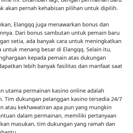
k akan pernah kehabisan pilihan untuk dipilih.
ankan, Elangqq juga menawarkan bonus dan
nnya. Dari bonus sambutan untuk pemain baru
gan setia, ada banyak cara untuk meningkatkan
ntuk menang besar di Elangqq. Selain itu,
enghargaan kepada pemain atas dukungan
apatkan lebih banyak fasilitas dan manfaat saat
an utama permainan kasino online adalah
 Tim dukungan pelanggan kasino tersedia 24/7
 atau kekhawatiran apa pun yang mungkin
ntuan dalam permainan, memiliki pertanyaan
rikan masukan, tim dukungan yang ramah dan
mbantu.