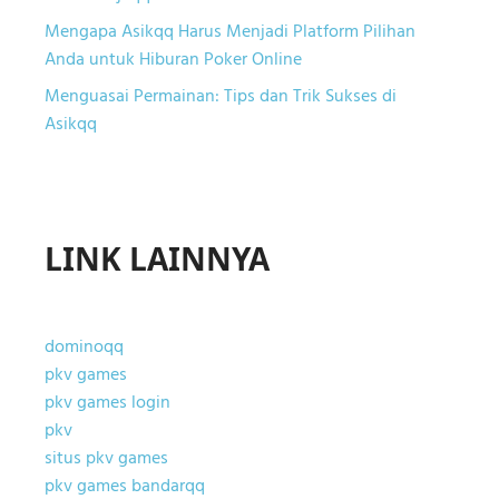
Mengapa Asikqq Harus Menjadi Platform Pilihan
Anda untuk Hiburan Poker Online
Menguasai Permainan: Tips dan Trik Sukses di
Asikqq
LINK LAINNYA
dominoqq
pkv games
pkv games login
pkv
situs pkv games
pkv games bandarqq