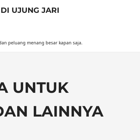
DI UJUNG JARI
 dan peluang menang besar kapan saja.
A UNTUK
DAN LAINNYA