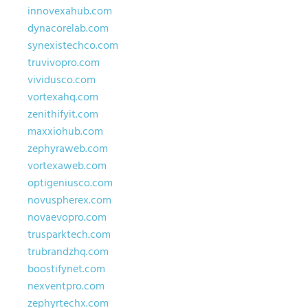
innovexahub.com
dynacorelab.com
synexistechco.com
truvivopro.com
vividusco.com
vortexahq.com
zenithifyit.com
maxxiohub.com
zephyraweb.com
vortexaweb.com
optigeniusco.com
novuspherex.com
novaevopro.com
trusparktech.com
trubrandzhq.com
boostifynet.com
nexventpro.com
zephyrtechx.com