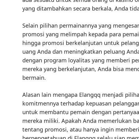
yang ditambahkan secara berkala, Anda tida
Selain pilihan permainannya yang menges
promosi yang melimpah kepada para pemai
hingga promosi berkelanjutan untuk pelang
uang Anda dan meningkatkan peluang Anda u
dengan program loyalitas yang memberi p
mereka yang berkelanjutan, Anda bisa mend
bermain.
Alasan lain mengapa Elangqq menjadi pilih
komitmennya terhadap kepuasan pelanggan.
untuk membantu pemain dengan pertanyaan
mereka miliki. Apakah Anda memerlukan ba
tentang promosi, atau hanya ingin membe
berpengetahuan di Elangqq selalu siap me