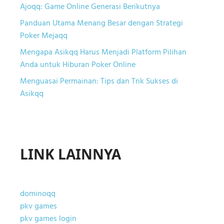
Ajoqq: Game Online Generasi Berikutnya
Panduan Utama Menang Besar dengan Strategi
Poker Mejaqq
Mengapa Asikqq Harus Menjadi Platform Pilihan
Anda untuk Hiburan Poker Online
Menguasai Permainan: Tips dan Trik Sukses di
Asikqq
LINK LAINNYA
dominoqq
pkv games
pkv games login