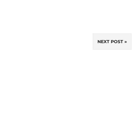
NEXT POST