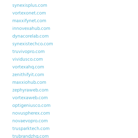
synexisplus.com
vortexonet.com
maxxifynet.com
innovexahub.com
dynacorelab.com
synexistechco.com
truvivopro.com
vividusco.com
vortexahq.com
zenithifyit.com
maxxiohub.com
zephyraweb.com
vortexaweb.com
optigeniusco.com
novuspherex.com
novaevopro.com
trusparktech.com
trubrandzhq.com