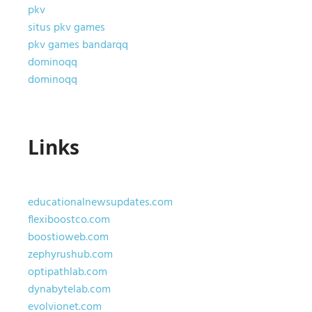
pkv
situs pkv games
pkv games bandarqq
dominoqq
dominoqq
Links
educationalnewsupdates.com
flexiboostco.com
boostioweb.com
zephyrushub.com
optipathlab.com
dynabytelab.com
evolvionet.com