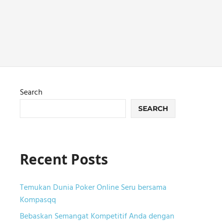
Search
SEARCH
Recent Posts
Temukan Dunia Poker Online Seru bersama
Kompasqq
Bebaskan Semangat Kompetitif Anda dengan