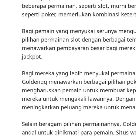
beberapa permainan, seperti slot, murni b
seperti poker, memerlukan kombinasi keter
Bagi pemain yang menyukai serunya mengu
pilihan permainan slot dengan berbagai te
menawarkan pembayaran besar bagi merek
jackpot.
Bagi mereka yang lebih menyukai permaina
Goldenqq menawarkan berbagai pilihan poke
mengharuskan pemain untuk membuat kepu
mereka untuk mengakali lawannya. Dengan 
meningkatkan peluang mereka untuk menan
Selain beragam pilihan permainannya, Gol
andal untuk dinikmati para pemain. Situs w