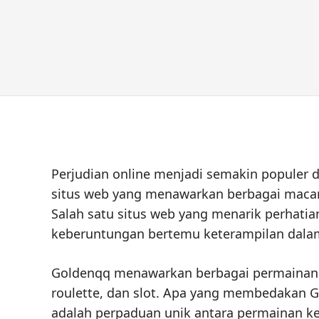
Perjudian online menjadi semakin populer 
situs web yang menawarkan berbagai maca
Salah satu situs web yang menarik perhati
keberuntungan bertemu keterampilan dalam
Goldenqq menawarkan berbagai permainan un
roulette, dan slot. Apa yang membedakan Go
adalah perpaduan unik antara permainan k