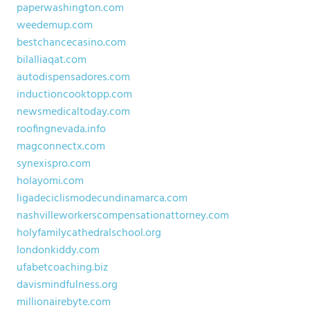
paperwashington.com
weedemup.com
bestchancecasino.com
bilalliaqat.com
autodispensadores.com
inductioncooktopp.com
newsmedicaltoday.com
roofingnevada.info
magconnectx.com
synexispro.com
holayomi.com
ligadeciclismodecundinamarca.com
nashvilleworkerscompensationattorney.com
holyfamilycathedralschool.org
londonkiddy.com
ufabetcoaching.biz
davismindfulness.org
millionairebyte.com