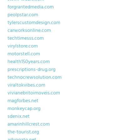
forgrantedmedia.com
peolpstar.com
tylerscustomdesign.com
carworksonline.com
techtimesss.com
virylstore.com
motorstell.com
health150years.com
prescriptions-drug.org
technocrewsolution.com
viraltokvibes.com
vivianebritoimoveis.com
magforbes.net
monkeycap.org
sdenix.net
amarinhillcrest.com
the-tourist.org
advogato.net