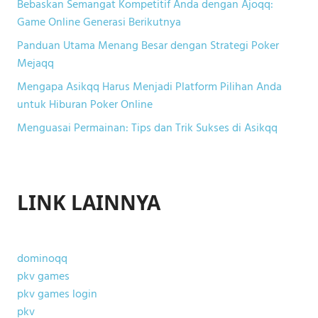
Bebaskan Semangat Kompetitif Anda dengan Ajoqq:
Game Online Generasi Berikutnya
Panduan Utama Menang Besar dengan Strategi Poker
Mejaqq
Mengapa Asikqq Harus Menjadi Platform Pilihan Anda
untuk Hiburan Poker Online
Menguasai Permainan: Tips dan Trik Sukses di Asikqq
LINK LAINNYA
dominoqq
pkv games
pkv games login
pkv