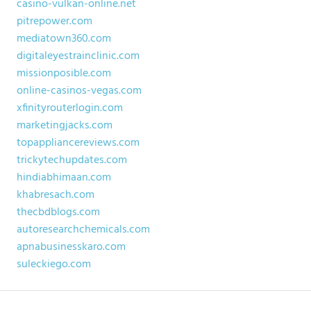
casino-vulkan-online.net
pitrepower.com
mediatown360.com
digitaleyestrainclinic.com
missionposible.com
online-casinos-vegas.com
xfinityrouterlogin.com
marketingjacks.com
topappliancereviews.com
trickytechupdates.com
hindiabhimaan.com
khabresach.com
thecbdblogs.com
autoresearchchemicals.com
apnabusinesskaro.com
suleckiego.com