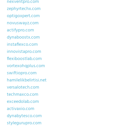
nexventpro.com
zephyrtechx.com
optigoxpert.com
novuswayz.com
actifypro.com
dynaboostx.com
instaflexco.com
innovistapro.com
flexiboostlab.com
vortexohqplus.com
swiftiopro.com
hamilelikbelirtisi.net
versalotech.com
techmaxco.com
exceedolab.com
activaxio.com
dynabytesco.com
stylegurupro.com