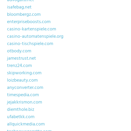
isafebag.net
bloombergz.com
enterpriseboosts.com
casino-kartenspiele.com
casino-automatenspiele.org
casino-tischspiele.com
otbody.com
jamestrust.net
trenz24.com
skipworking.com
loizbeauty.com
anyconverter.com
timespedia.com
jejakkrismon.com
diemthole.biz
ufabetkk.com
allquickmedia.com