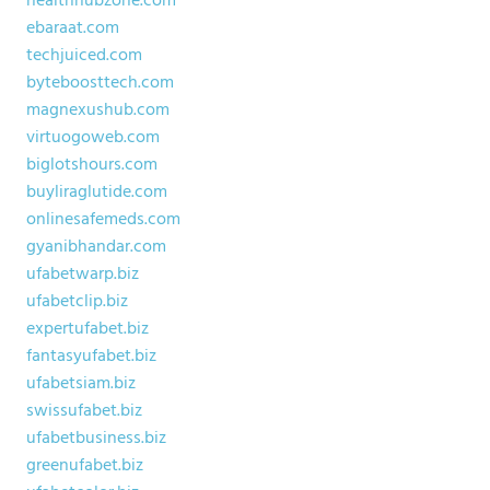
healthhubzone.com
ebaraat.com
techjuiced.com
byteboosttech.com
magnexushub.com
virtuogoweb.com
biglotshours.com
buyliraglutide.com
onlinesafemeds.com
gyanibhandar.com
ufabetwarp.biz
ufabetclip.biz
expertufabet.biz
fantasyufabet.biz
ufabetsiam.biz
swissufabet.biz
ufabetbusiness.biz
greenufabet.biz