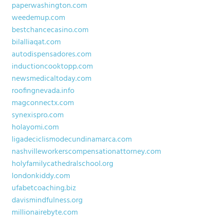
paperwashington.com
weedemup.com
bestchancecasino.com
bilalliaqat.com
autodispensadores.com
inductioncooktopp.com
newsmedicaltoday.com
roofingnevada.info
magconnectx.com
synexispro.com
holayomi.com
ligadeciclismodecundinamarca.com
nashvilleworkerscompensationattorney.com
holyfamilycathedralschool.org
londonkiddy.com
ufabetcoaching.biz
davismindfulness.org
millionairebyte.com