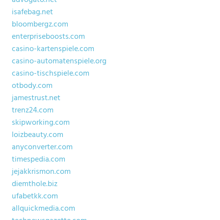
isafebag.net
bloombergz.com
enterpriseboosts.com
casino-kartenspiele.com
casino-automatenspiele.org
casino-tischspiele.com
otbody.com
jamestrust.net
trenz24.com
skipworking.com
loizbeauty.com
anyconverter.com
timespedia.com
jejakkrismon.com
diemthole.biz
ufabetkk.com
allquickmedia.com