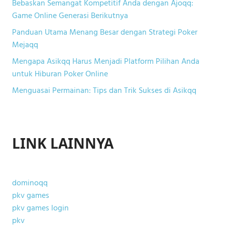
Bebaskan Semangat Kompetitif Anda dengan Ajoqq:
Game Online Generasi Berikutnya
Panduan Utama Menang Besar dengan Strategi Poker
Mejaqq
Mengapa Asikqq Harus Menjadi Platform Pilihan Anda
untuk Hiburan Poker Online
Menguasai Permainan: Tips dan Trik Sukses di Asikqq
LINK LAINNYA
dominoqq
pkv games
pkv games login
pkv