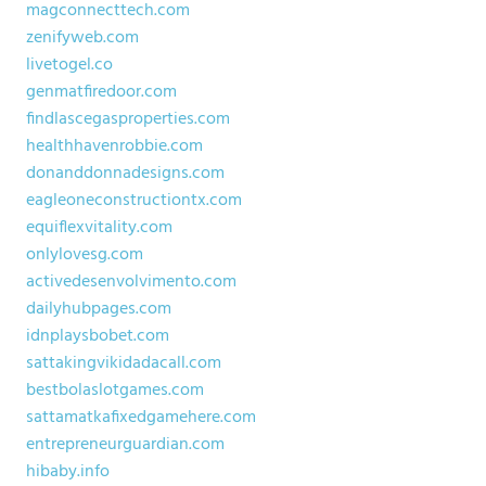
magconnecttech.com
zenifyweb.com
livetogel.co
genmatfiredoor.com
findlascegasproperties.com
healthhavenrobbie.com
donanddonnadesigns.com
eagleoneconstructiontx.com
equiflexvitality.com
onlylovesg.com
activedesenvolvimento.com
dailyhubpages.com
idnplaysbobet.com
sattakingvikidadacall.com
bestbolaslotgames.com
sattamatkafixedgamehere.com
entrepreneurguardian.com
hibaby.info