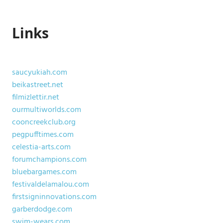
Links
saucyukiah.com
beikastreet.net
filmizlettir.net
ourmultiworlds.com
cooncreekclub.org
pegpufftimes.com
celestia-arts.com
forumchampions.com
bluebargames.com
festivaldelamalou.com
firstsigninnovations.com
garberdodge.com
swim-wears.com