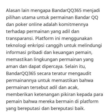
Alasan lain mengapa BandarQQ365 menjadi
pilihan utama untuk permainan Bandar QQ
dan poker online adalah komitmennya
terhadap permainan yang adil dan
transparansi. Platform ini menggunakan
teknologi enkripsi canggih untuk melindungi
informasi pribadi dan keuangan pemain,
memastikan lingkungan permainan yang
aman dan dapat dipercaya. Selain itu,
BandarQQ365 secara teratur mengaudit
permainannya untuk memastikan bahwa
permainan tersebut adil dan acak,
memberikan ketenangan pikiran kepada para
pemain bahwa mereka bermain di platform
yang bereputasi dan bereputasi baik.