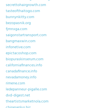
secrettohairgrowth.com
tasteofthaitogo.com
bunnynkitty.com
bezopasnik.org
fjmnxga.com
saigonstartransport.com
bangmaxwin.com
infonetive.com
epictacoshop.com
biopuraskinserum.com
californiafinances.info
canadafinance.info
nevadamoney.info
rimene.com
ledepanneur-pigalle.com
dvd-digest.net
theartistsmarketnola.com
chiranaplus.biz