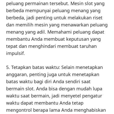
peluang permainan tersebut. Mesin slot yang
berbeda mempunyai peluang menang yang
berbeda, jadi penting untuk melakukan riset
dan memilih mesin yang menawarkan peluang
menang yang adil. Memahami peluang dapat
membantu Anda membuat keputusan yang
tepat dan menghindari membuat taruhan
impulsif.
5. Tetapkan batas waktu: Selain menetapkan
anggaran, penting juga untuk menetapkan
batas waktu bagi diri Anda sendiri saat
bermain slot. Anda bisa dengan mudah lupa
waktu saat bermain, jadi menyetel pengatur
waktu dapat membantu Anda tetap
mengontrol berapa lama Anda menghabiskan