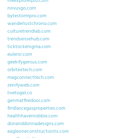
lifeexplorerpro.com
novusgo.com
bytestormpro.com
wanderlustchrono.com
culturetrendlab.com
trendsensehub.com
ticktockenigma.com
eulerxr.com
geekifygenius.com
orbitextech.com
magconnecttech.com
zenifyweb.com
livetogel.co
genmatfiredoor.com
findlascegasproperties.com
healthhavenrobbie.com
donanddonnadesigns.com
eagleoneconstructiontx.com