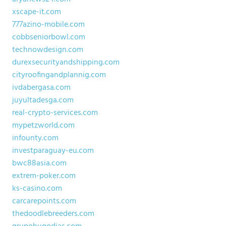
xscape-it.com
777azino-mobile.com
cobbseniorbowl.com
technowdesign.com
durexsecurityandshipping.com
cityroofingandplannig.com
ivdabergasa.com
juyultadesga.com
real-crypto-services.com
mypetzworld.com
infounty.com
investparaguay-eu.com
bwc88asia.com
extrem-poker.com
ks-casino.com
carcarepoints.com
thedoodlebreeders.com