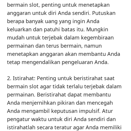
bermain slot, penting untuk menetapkan
anggaran untuk diri Anda sendiri. Putuskan
berapa banyak uang yang ingin Anda
keluarkan dan patuhi batas itu. Mungkin
mudah untuk terjebak dalam kegembiraan
permainan dan terus bermain, namun
menetapkan anggaran akan membantu Anda
tetap mengendalikan pengeluaran Anda.
2. Istirahat: Penting untuk beristirahat saat
bermain slot agar tidak terlalu terjebak dalam
permainan. Beristirahat dapat membantu
Anda menjernihkan pikiran dan mencegah
Anda mengambil keputusan impulsif. Atur
pengatur waktu untuk diri Anda sendiri dan
istirahatlah secara teratur agar Anda memiliki