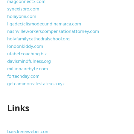
magconnectx.com
synexispro.com
holayomi.com
ligadeciclismodecundinamarca.com
nashvilleworkerscompensationattorney.com
holyfamilycathedralschool.org
londonkiddy.com
ufabetcoaching.biz
davismindfulness.org
millionairebyte.com
fortechday.com
getcaminorealestateusa.xyz
Links
baeckereiweber.com