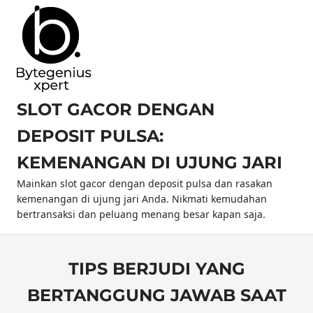
Skip
to
content
SLOT GACOR DENGAN
DEPOSIT PULSA:
KEMENANGAN DI UJUNG JARI
Mainkan slot gacor dengan deposit pulsa dan rasakan
kemenangan di ujung jari Anda. Nikmati kemudahan
bertransaksi dan peluang menang besar kapan saja.
TIPS BERJUDI YANG
BERTANGGUNG JAWAB SAAT