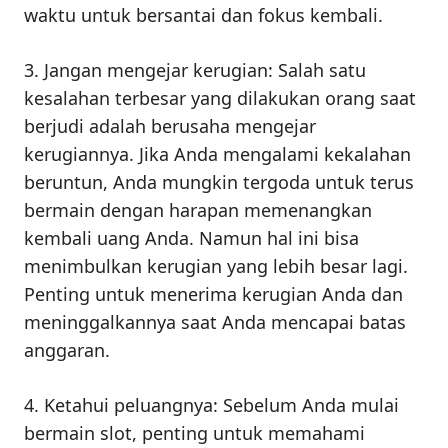
waktu untuk bersantai dan fokus kembali.
3. Jangan mengejar kerugian: Salah satu
kesalahan terbesar yang dilakukan orang saat
berjudi adalah berusaha mengejar
kerugiannya. Jika Anda mengalami kekalahan
beruntun, Anda mungkin tergoda untuk terus
bermain dengan harapan memenangkan
kembali uang Anda. Namun hal ini bisa
menimbulkan kerugian yang lebih besar lagi.
Penting untuk menerima kerugian Anda dan
meninggalkannya saat Anda mencapai batas
anggaran.
4. Ketahui peluangnya: Sebelum Anda mulai
bermain slot, penting untuk memahami