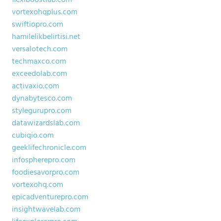
flexiboostlab.com
vortexohqplus.com
swiftiopro.com
hamilelikbelirtisi.net
versalotech.com
techmaxco.com
exceedolab.com
activaxio.com
dynabytesco.com
stylegurupro.com
datawizardslab.com
cubiqio.com
geeklifechronicle.com
infospherepro.com
foodiesavorpro.com
vortexohq.com
epicadventurepro.com
insightwavelab.com