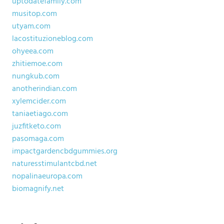
uptodatefamily.com
musitop.com
utyam.com
lacostituzioneblog.com
ohyeea.com
zhitiemoe.com
nungkub.com
anotherindian.com
xylemcider.com
taniaetiago.com
juzfitketo.com
pasomaga.com
impactgardencbdgummies.org
naturesstimulantcbd.net
nopalinaeuropa.com
biomagnify.net