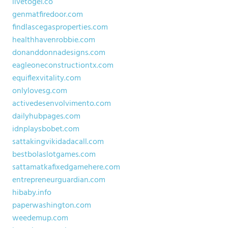
livetogel.co
genmatfiredoor.com
findlascegasproperties.com
healthhavenrobbie.com
donanddonnadesigns.com
eagleoneconstructiontx.com
equiflexvitality.com
onlylovesg.com
activedesenvolvimento.com
dailyhubpages.com
idnplaysbobet.com
sattakingvikidadacall.com
bestbolaslotgames.com
sattamatkafixedgamehere.com
entrepreneurguardian.com
hibaby.info
paperwashington.com
weedemup.com