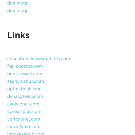
dominoqq
dominoqq
Links
educationalnewsupdates.com
flexiboostco.com
boostioweb.com
zephyrushub.com
optipathlab.com
dynabytelab.com
evolvionet.com
synexisplus.com
vortexonet.com
maxxifynet.com
innovexahub.com