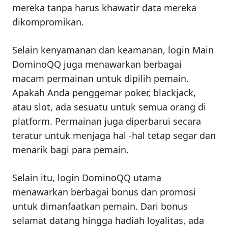
mereka tanpa harus khawatir data mereka
dikompromikan.
Selain kenyamanan dan keamanan, login Main
DominoQQ juga menawarkan berbagai
macam permainan untuk dipilih pemain.
Apakah Anda penggemar poker, blackjack,
atau slot, ada sesuatu untuk semua orang di
platform. Permainan juga diperbarui secara
teratur untuk menjaga hal -hal tetap segar dan
menarik bagi para pemain.
Selain itu, login DominoQQ utama
menawarkan berbagai bonus dan promosi
untuk dimanfaatkan pemain. Dari bonus
selamat datang hingga hadiah loyalitas, ada