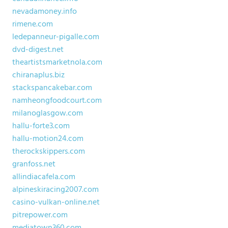
nevadamoney.info
rimene.com
ledepanneur-pigalle.com
dvd-digest.net
theartistsmarketnola.com
chiranaplus.biz
stackspancakebar.com
namheongfoodcourt.com
milanoglasgow.com
hallu-forte3.com
hallu-motion24.com
therockskippers.com
granfoss.net
allindiacafela.com
alpineskiracing2007.com
casino-vulkan-online.net
pitrepower.com
mediatown360.com