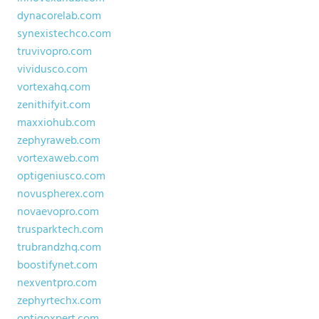
dynacorelab.com
synexistechco.com
truvivopro.com
vividusco.com
vortexahq.com
zenithifyit.com
maxxiohub.com
zephyraweb.com
vortexaweb.com
optigeniusco.com
novuspherex.com
novaevopro.com
trusparktech.com
trubrandzhq.com
boostifynet.com
nexventpro.com
zephyrtechx.com
optigoxpert.com