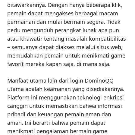
ditawarkannya. Dengan hanya beberapa klik,
pemain dapat mengakses berbagai macam
permainan dan mulai bermain segera. Tidak
perlu mengunduh perangkat lunak apa pun
atau khawatir tentang masalah kompatibilitas
– semuanya dapat diakses melalui situs web,
memudahkan pemain untuk menikmati game
favorit mereka kapan saja, di mana saja.
Manfaat utama lain dari login DominoQQ
utama adalah keamanan yang disediakannya.
Platform ini menggunakan teknologi enkripsi
canggih untuk memastikan bahwa informasi
pribadi dan keuangan pemain aman dan
aman. Ini berarti bahwa pemain dapat
menikmati pengalaman bermain game