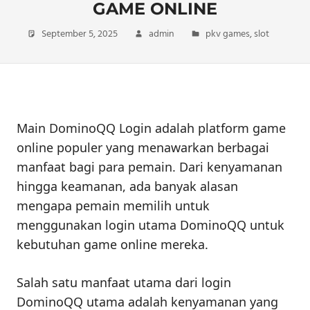
GAME ONLINE
September 5, 2025
admin
pkv games
,
slot
Main DominoQQ Login adalah platform game
online populer yang menawarkan berbagai
manfaat bagi para pemain. Dari kenyamanan
hingga keamanan, ada banyak alasan
mengapa pemain memilih untuk
menggunakan login utama DominoQQ untuk
kebutuhan game online mereka.
Salah satu manfaat utama dari login
DominoQQ utama adalah kenyamanan yang