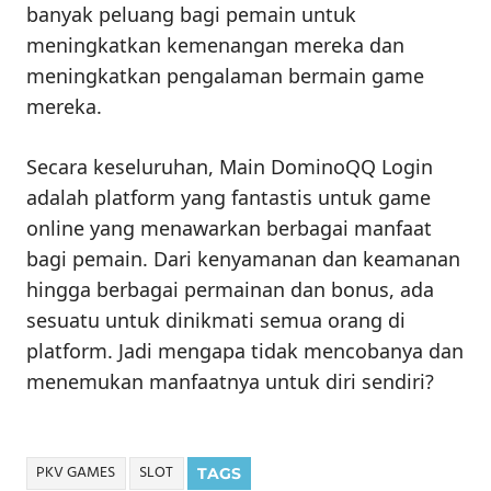
banyak peluang bagi pemain untuk
meningkatkan kemenangan mereka dan
meningkatkan pengalaman bermain game
mereka.
Secara keseluruhan, Main DominoQQ Login
adalah platform yang fantastis untuk game
online yang menawarkan berbagai manfaat
bagi pemain. Dari kenyamanan dan keamanan
hingga berbagai permainan dan bonus, ada
sesuatu untuk dinikmati semua orang di
platform. Jadi mengapa tidak mencobanya dan
menemukan manfaatnya untuk diri sendiri?
PKV GAMES
SLOT
TAGS