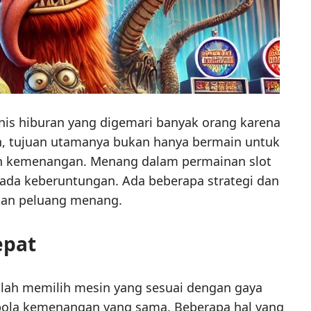
enis hiburan yang digemari banyak orang karena
, tujuan utamanya bukan hanya bermain untuk
ih kemenangan. Menang dalam permainan slot
ada keberuntungan. Ada beberapa strategi dan
tkan peluang menang.
epat
lah memilih mesin yang sesuai dengan gaya
 pola kemenangan yang sama. Beberapa hal yang