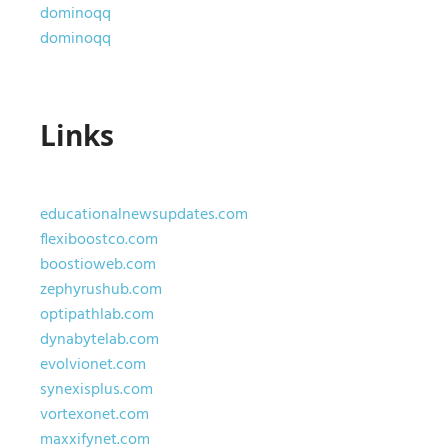
dominoqq
dominoqq
Links
educationalnewsupdates.com
flexiboostco.com
boostioweb.com
zephyrushub.com
optipathlab.com
dynabytelab.com
evolvionet.com
synexisplus.com
vortexonet.com
maxxifynet.com