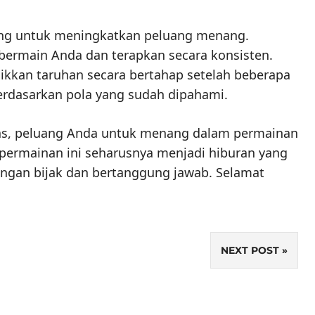
ting untuk meningkatkan peluang menang.
 bermain Anda dan terapkan secara konsisten.
ikkan taruhan secara bertahap setelah beberapa
berdasarkan pola yang sudah dipahami.
as, peluang Anda untuk menang dalam permainan
 permainan ini seharusnya menjadi hiburan yang
ngan bijak dan bertanggung jawab. Selamat
NEXT POST