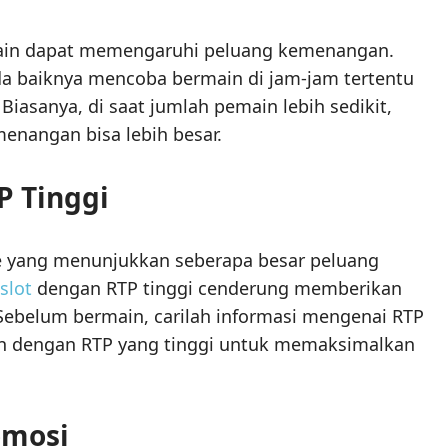
ain dapat memengaruhi peluang kemenangan.
ada baiknya mencoba bermain di jam-jam tertentu
 Biasanya, di saat jumlah pemain lebih sedikit,
nangan bisa lebih besar.
P Tinggi
se yang menunjukkan seberapa besar peluang
slot
dengan RTP tinggi cenderung memberikan
ebelum bermain, carilah informasi mengenai RTP
sin dengan RTP yang tinggi untuk memaksimalkan
omosi