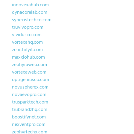
innovexahub.com
dynacorelab.com
synexistechco.com
truvivopro.com
vividusco.com
vortexahq.com
zenithifyit.com
maxxiohub.com
zephyraweb.com
vortexaweb.com
optigeniusco.com
novuspherex.com
novaevopro.com
trusparktech.com
trubrandzhq.com
boostifynet.com
nexventpro.com
zephyrtechx.com