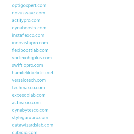
optigoxpert.com
novuswayz.com
actifypro.com
dynaboostx.com
instaflexco.com
innovistapro.com
flexiboostlab.com
vortexohqplus.com
swiftiopro.com
hamilelikbelirtisi.net
versalotech.com
techmaxco.com
exceedolab.com
activaxio.com
dynabytesco.com
stylegurupro.com
datawizardslab.com
cubiqio.com