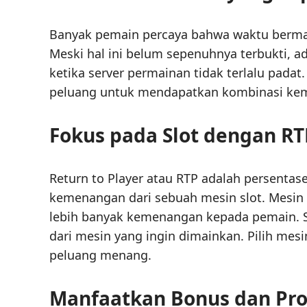
Banyak pemain percaya bahwa waktu berm
Meski hal ini belum sepenuhnya terbukti, 
ketika server permainan tidak terlalu padat.
peluang untuk mendapatkan kombinasi keme
Fokus pada Slot dengan RT
Return to Player atau RTP adalah persenta
kemenangan dari sebuah mesin slot. Mesin
lebih banyak kemenangan kepada pemain. S
dari mesin yang ingin dimainkan. Pilih me
peluang menang.
Manfaatkan Bonus dan Pr