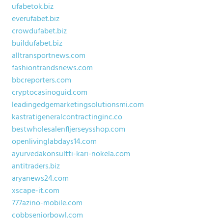
ufabetok.biz
everufabet.biz
crowdufabet.biz
buildufabet.biz
alltransportnews.com
fashiontrandsnews.com
bbcreporters.com
cryptocasinoguid.com
leadingedgemarketingsolutionsmi.com
kastratigeneralcontractinginc.co
bestwholesalenfljerseysshop.com
openlivinglabdays14.com
ayurvedakonsultti-kari-nokela.com
antitraders.biz
aryanews24.com
xscape-it.com
777azino-mobile.com
cobbseniorbowl.com