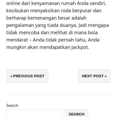
online dari kenyamanan rumah Anda sendiri,
kesibukan menyaksikan roda berputar dan
berharap kemenangan besar adalah
pengalaman yang tiada duanya. Jadi mengapa
tidak mencoba dan melihat di mana bola
mendarat – Anda tidak pernah tahu, Anda
mungkin akan mendapatkan jackpot.
Post
PREVIOUS POST
NEXT POST
navigation
Search
SEARCH