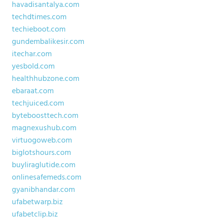
havadisantalya.com
techdtimes.com
techieboot.com
gundembalikesir.com
itechar.com
yesbold.com
healthhubzone.com
ebaraat.com
techjuiced.com
byteboosttech.com
magnexushub.com
virtuogoweb.com
biglotshours.com
buyliraglutide.com
onlinesafemeds.com
gyanibhandar.com
ufabetwarp.biz
ufabetclip.biz