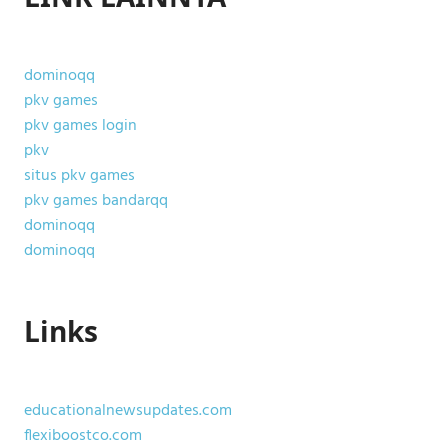
dominoqq
pkv games
pkv games login
pkv
situs pkv games
pkv games bandarqq
dominoqq
dominoqq
Links
educationalnewsupdates.com
flexiboostco.com