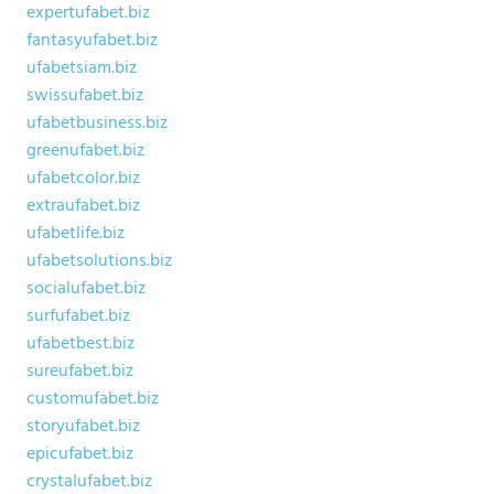
expertufabet.biz
fantasyufabet.biz
ufabetsiam.biz
swissufabet.biz
ufabetbusiness.biz
greenufabet.biz
ufabetcolor.biz
extraufabet.biz
ufabetlife.biz
ufabetsolutions.biz
socialufabet.biz
surfufabet.biz
ufabetbest.biz
sureufabet.biz
customufabet.biz
storyufabet.biz
epicufabet.biz
crystalufabet.biz