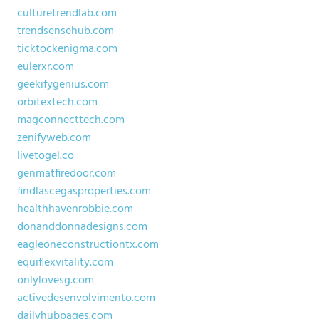
culturetrendlab.com
trendsensehub.com
ticktockenigma.com
eulerxr.com
geekifygenius.com
orbitextech.com
magconnecttech.com
zenifyweb.com
livetogel.co
genmatfiredoor.com
findlascegasproperties.com
healthhavenrobbie.com
donanddonnadesigns.com
eagleoneconstructiontx.com
equiflexvitality.com
onlylovesg.com
activedesenvolvimento.com
dailyhubpages.com