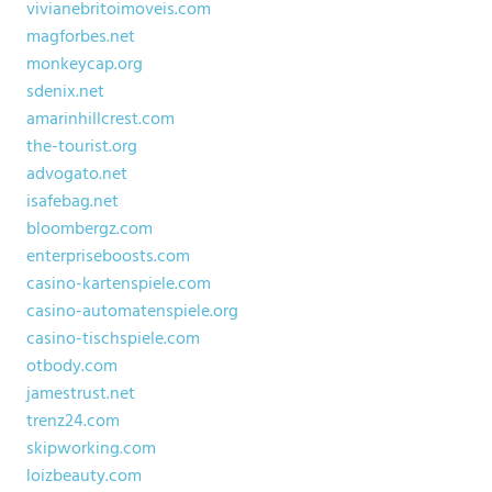
vivianebritoimoveis.com
magforbes.net
monkeycap.org
sdenix.net
amarinhillcrest.com
the-tourist.org
advogato.net
isafebag.net
bloombergz.com
enterpriseboosts.com
casino-kartenspiele.com
casino-automatenspiele.org
casino-tischspiele.com
otbody.com
jamestrust.net
trenz24.com
skipworking.com
loizbeauty.com