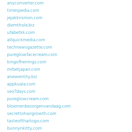
anyconverter.com
timespedia.com
jejakkrismon.com
diemthole.biz
ufabetkk.com
allquickmedia.com
technewsgazette.com
pureglowfacecream.com
kingofherrings.com
mrbetjapan.com
anewentity.biz
appkuala.com
seo7days.com
pureglowcream.com
bloemenbezorgenvandaag.com
secrettohairgrowth.com
tasteofthaitogo.com
bunnynkitty.com