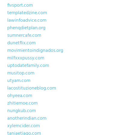
fivsport.com
templatedzine.com
lawinfoadvice.com
phenqdietplan.org
sumnercafe.com
dunetflix.com
movimientoindignados.org
milfxxxpussy.com
uptodatefamily.com
musitop.com
utyam.com
lacostituzioneblog.com
ohyeea.com
zhitiemoe.com
nungkub.com
anotherindian.com
xylemcider.com
taniaetiago.com