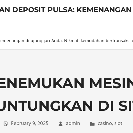
N DEPOSIT PULSA: KEMENANGAN 
 kemenangan di ujung jari Anda. Nikmati kemudahan bertransaksi
MENEMUKAN MESIN
NTUNGKAN DI SI
February 9, 2025
admin
casino
,
slot