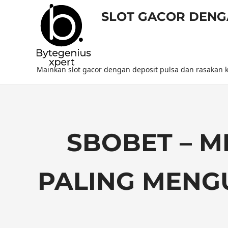
Skip
SLOT GACOR DENGA
to
content
Mainkan slot gacor dengan deposit pulsa dan rasakan
SBOBET – 
PALING MENGU