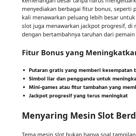
kemenangan besar tanpa harus mengeluark
menyediakan berbagai fitur bonus, seperti p
kali menawarkan peluang lebih besar untu
slot juga menawarkan jackpot progresif, di
dengan bertambahnya taruhan dari pemain 
Fitur Bonus yang Meningkatk
Putaran gratis yang memberi kesempatan 
Simbol liar dan pengganda untuk mening
Mini-games atau fitur tambahan yang memb
Jackpot progresif yang terus meningkat
Menyaring Mesin Slot Ber
Tema mesin slot bukan hanya soal tampilan