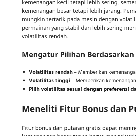
kemenangan kecil tetapi lebih sering, seme
kemenangan besar tetapi lebih jarang. Pe
mungkin tertarik pada mesin dengan volatil
permainan yang stabil dan lebih sering m
volatilitas rendah.
Mengatur Pilihan Berdasarkan V
Volatilitas rendah
– Memberikan kemenangan k
Volatilitas tinggi
– Memberikan kemenangan b
Pilih volatilitas sesuai dengan preferensi
Meneliti Fitur Bonus dan P
Fitur bonus dan putaran gratis dapat meni