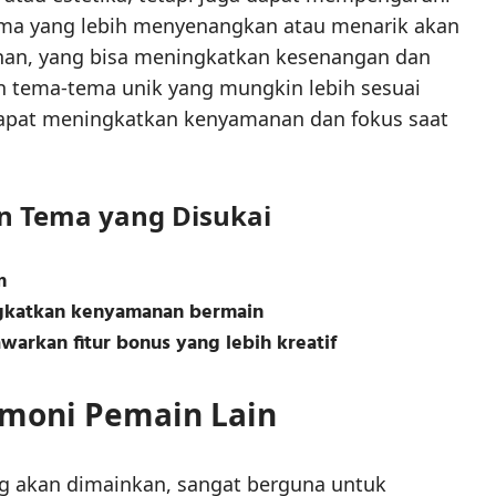
ema yang lebih menyenangkan atau menarik akan
nan, yang bisa meningkatkan kesenangan dan
n tema-tema unik yang mungkin lebih sesuai
dapat meningkatkan kenyamanan dan fokus saat
n Tema yang Disukai
m
ngkatkan kenyamanan bermain
arkan fitur bonus yang lebih kreatif
moni Pemain Lain
 akan dimainkan, sangat berguna untuk