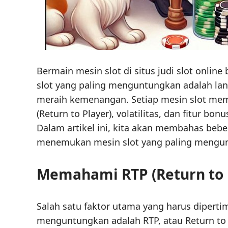
Bermain mesin slot di situs judi slot onli
slot yang paling menguntungkan adalah la
meraih kemenangan. Setiap mesin slot memi
(Return to Player), volatilitas, dan fitur 
Dalam artikel ini, kita akan membahas bebe
menemukan mesin slot yang paling menguntu
Memahami RTP (Return to 
Salah satu faktor utama yang harus dipert
menguntungkan adalah RTP, atau Return to P