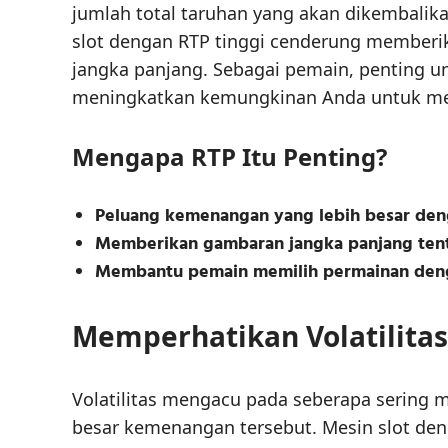
jumlah total taruhan yang akan dikembalik
slot dengan RTP tinggi cenderung memberi
jangka panjang. Sebagai pemain, penting un
meningkatkan kemungkinan Anda untuk men
Mengapa RTP Itu Penting?
Peluang kemenangan yang lebih besar den
Memberikan gambaran jangka panjang ten
Membantu pemain memilih permainan deng
Memperhatikan Volatilitas
Volatilitas mengacu pada seberapa sering
besar kemenangan tersebut. Mesin slot den