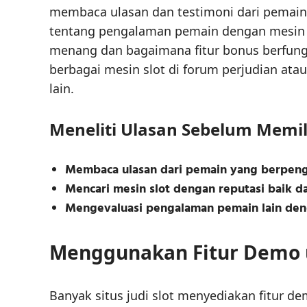
membaca ulasan dan testimoni dari pemain 
tentang pengalaman pemain dengan mesin t
menang dan bagaimana fitur bonus berfun
berbagai mesin slot di forum perjudian at
lain.
Meneliti Ulasan Sebelum Memil
Membaca ulasan dari pemain yang berpen
Mencari mesin slot dengan reputasi baik 
Mengevaluasi pengalaman pemain lain den
Menggunakan Fitur Demo u
Banyak situs judi slot menyediakan fitur