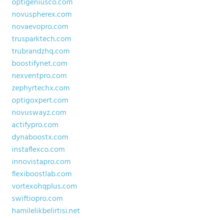
optigeniusco.com
novuspherex.com
novaevopro.com
trusparktech.com
trubrandzhq.com
boostifynet.com
nexventpro.com
zephyrtechx.com
optigoxpert.com
novuswayz.com
actifypro.com
dynaboostx.com
instaflexco.com
innovistapro.com
flexiboostlab.com
vortexohqplus.com
swiftiopro.com
hamilelikbelirtisi.net