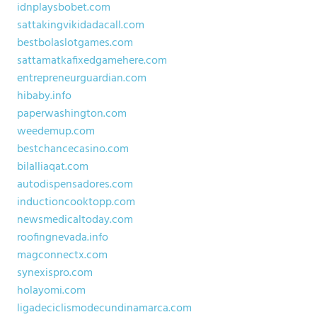
idnplaysbobet.com
sattakingvikidadacall.com
bestbolaslotgames.com
sattamatkafixedgamehere.com
entrepreneurguardian.com
hibaby.info
paperwashington.com
weedemup.com
bestchancecasino.com
bilalliaqat.com
autodispensadores.com
inductioncooktopp.com
newsmedicaltoday.com
roofingnevada.info
magconnectx.com
synexispro.com
holayomi.com
ligadeciclismodecundinamarca.com