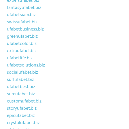
expertufabet.biz
fantasyufabet.biz
ufabetsiam.biz
swissufabet.biz
ufabetbusiness.biz
greenufabet.biz
ufabetcolor.biz
extraufabet.biz
ufabetlife.biz
ufabetsolutions.biz
socialufabet.biz
surfufabet.biz
ufabetbest.biz
sureufabet.biz
customufabet.biz
storyufabet.biz
epicufabet.biz
crystalufabet.biz