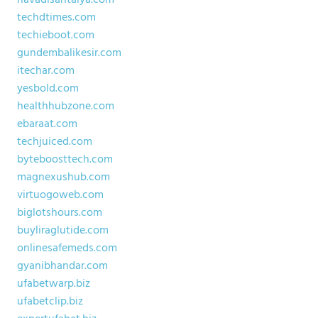
techdtimes.com
techieboot.com
gundembalikesir.com
itechar.com
yesbold.com
healthhubzone.com
ebaraat.com
techjuiced.com
byteboosttech.com
magnexushub.com
virtuogoweb.com
biglotshours.com
buyliraglutide.com
onlinesafemeds.com
gyanibhandar.com
ufabetwarp.biz
ufabetclip.biz