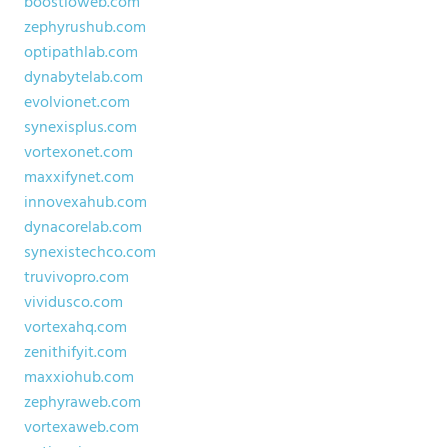
boostioweb.com
zephyrushub.com
optipathlab.com
dynabytelab.com
evolvionet.com
synexisplus.com
vortexonet.com
maxxifynet.com
innovexahub.com
dynacorelab.com
synexistechco.com
truvivopro.com
vividusco.com
vortexahq.com
zenithifyit.com
maxxiohub.com
zephyraweb.com
vortexaweb.com