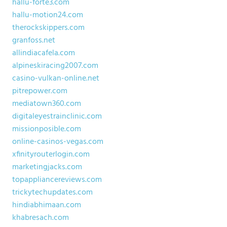
hallu-forte3.com
hallu-motion24.com
therockskippers.com
granfoss.net
allindiacafela.com
alpineskiracing2007.com
casino-vulkan-online.net
pitrepower.com
mediatown360.com
digitaleyestrainclinic.com
missionposible.com
online-casinos-vegas.com
xfinityrouterlogin.com
marketingjacks.com
topappliancereviews.com
trickytechupdates.com
hindiabhimaan.com
khabresach.com