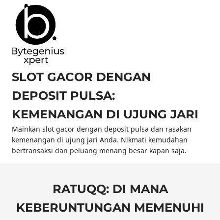
Skip
to
content
SLOT GACOR DENGAN
DEPOSIT PULSA:
KEMENANGAN DI UJUNG JARI
Mainkan slot gacor dengan deposit pulsa dan rasakan
kemenangan di ujung jari Anda. Nikmati kemudahan
bertransaksi dan peluang menang besar kapan saja.
RATUQQ: DI MANA
KEBERUNTUNGAN MEMENUHI