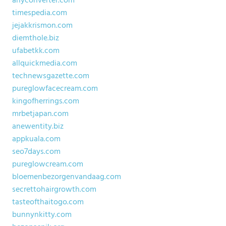
anyconverter.com
timespedia.com
jejakkrismon.com
diemthole.biz
ufabetkk.com
allquickmedia.com
technewsgazette.com
pureglowfacecream.com
kingofherrings.com
mrbetjapan.com
anewentity.biz
appkuala.com
seo7days.com
pureglowcream.com
bloemenbezorgenvandaag.com
secrettohairgrowth.com
tasteofthaitogo.com
bunnynkitty.com