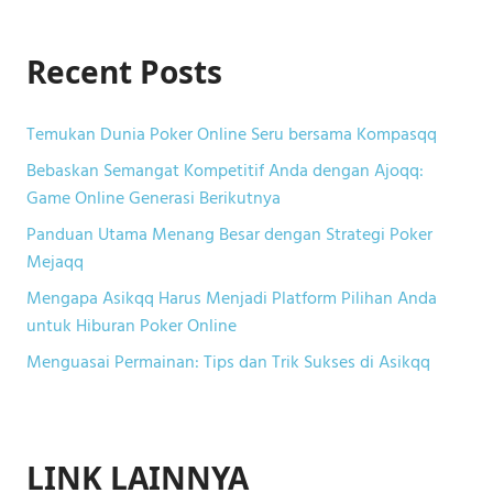
Recent Posts
Temukan Dunia Poker Online Seru bersama Kompasqq
Bebaskan Semangat Kompetitif Anda dengan Ajoqq:
Game Online Generasi Berikutnya
Panduan Utama Menang Besar dengan Strategi Poker
Mejaqq
Mengapa Asikqq Harus Menjadi Platform Pilihan Anda
untuk Hiburan Poker Online
Menguasai Permainan: Tips dan Trik Sukses di Asikqq
LINK LAINNYA