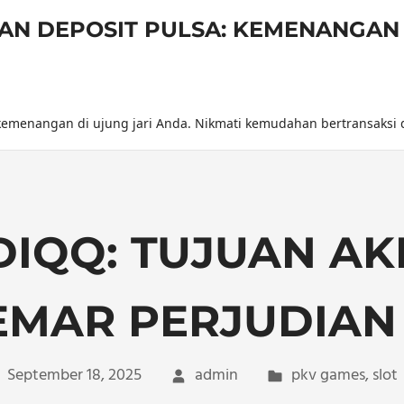
N DEPOSIT PULSA: KEMENANGAN 
 kemenangan di ujung jari Anda. Nikmati kemudahan bertransaksi
IQQ: TUJUAN AK
MAR PERJUDIAN
September 18, 2025
admin
pkv games
,
slot