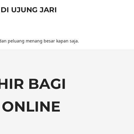
DI UJUNG JARI
 dan peluang menang besar kapan saja.
HIR BAGI
 ONLINE