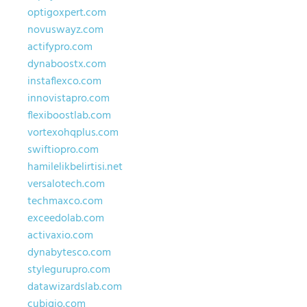
optigoxpert.com
novuswayz.com
actifypro.com
dynaboostx.com
instaflexco.com
innovistapro.com
flexiboostlab.com
vortexohqplus.com
swiftiopro.com
hamilelikbelirtisi.net
versalotech.com
techmaxco.com
exceedolab.com
activaxio.com
dynabytesco.com
stylegurupro.com
datawizardslab.com
cubiqio.com