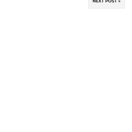
NEXT POST