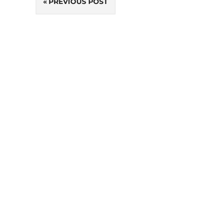
PREVIOUS POST
navigation