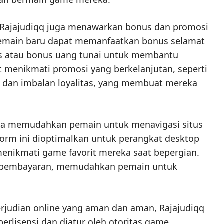
 Rajajudiqq juga menawarkan bonus dan promosi
Pemain baru dapat memanfaatkan bonus selamat
is atau bonus uang tunai untuk membantu
 menikmati promosi yang berkelanjutan, seperti
 dan imbalan loyalitas, yang membuat mereka
na memudahkan pemain untuk menavigasi situs
orm ini dioptimalkan untuk perangkat desktop
enikmati game favorit mereka saat bepergian.
i pembayaran, memudahkan pemain untuk
judian online yang aman dan aman, Rajajudiqq
berlisensi dan diatur oleh otoritas game