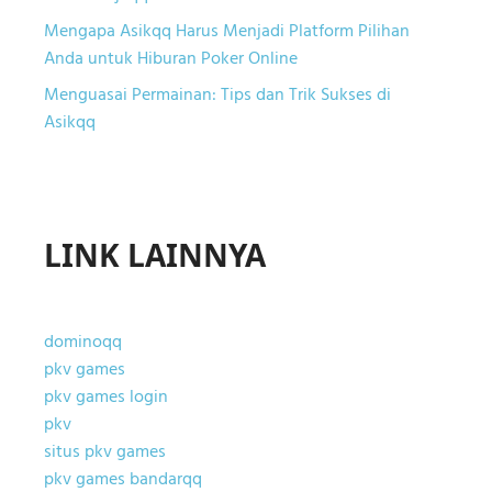
Mengapa Asikqq Harus Menjadi Platform Pilihan
Anda untuk Hiburan Poker Online
Menguasai Permainan: Tips dan Trik Sukses di
Asikqq
LINK LAINNYA
dominoqq
pkv games
pkv games login
pkv
situs pkv games
pkv games bandarqq