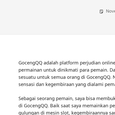
Nove
GocengQQ adalah platform perjudian onli
permainan untuk dinikmati para pemain. Dari
sesuatu untuk semua orang di GocengQQ. 
sensasi dan kegembiraan yang dialami pema
Sebagai seorang pemain, saya bisa membukt
di GocengQQ. Baik saat saya memainkan pe
gulungan di mesin slot, kegembiraannya san