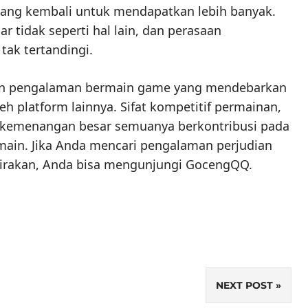
ang kembali untuk mendapatkan lebih banyak.
tidak seperti hal lain, dan perasaan
tak tertandingi.
an pengalaman bermain game yang mendebarkan
h platform lainnya. Sifat kompetitif permainan,
i kemenangan besar semuanya berkontribusi pada
main. Jika Anda mencari pengalaman perjudian
rakan, Anda bisa mengunjungi GocengQQ.
NEXT POST