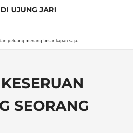
DI UJUNG JARI
 dan peluang menang besar kapan saja.
 KESERUAN
G SEORANG