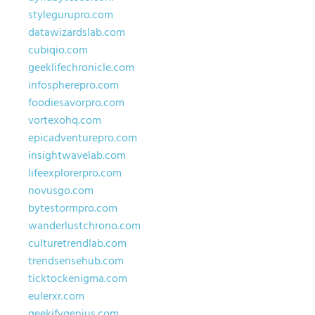
stylegurupro.com
datawizardslab.com
cubiqio.com
geeklifechronicle.com
infospherepro.com
foodiesavorpro.com
vortexohq.com
epicadventurepro.com
insightwavelab.com
lifeexplorerpro.com
novusgo.com
bytestormpro.com
wanderlustchrono.com
culturetrendlab.com
trendsensehub.com
ticktockenigma.com
eulerxr.com
geekifygenius.com