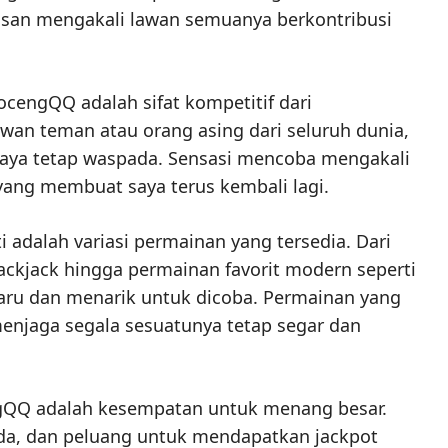
san mengakali lawan semuanya berkontribusi
GocengQQ adalah sifat kompetitif dari
wan teman atau orang asing dari seluruh dunia,
saya tetap waspada. Sensasi mencoba mengakali
yang membuat saya terus kembali lagi.
 adalah variasi permainan yang tersedia. Dari
lackjack hingga permainan favorit modern seperti
 baru dan menarik untuk dicoba. Permainan yang
njaga segala sesuatunya tetap segar dan
gQQ adalah kesempatan untuk menang besar.
ada, dan peluang untuk mendapatkan jackpot