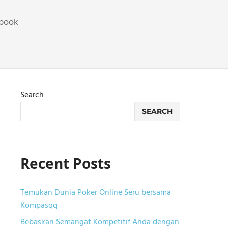
tbook
Search
SEARCH
Recent Posts
Temukan Dunia Poker Online Seru bersama
Kompasqq
Bebaskan Semangat Kompetitif Anda dengan