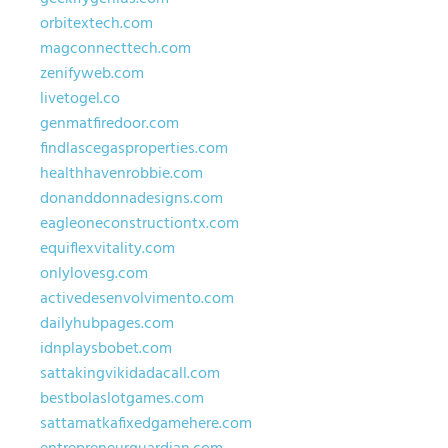
orbitextech.com
magconnecttech.com
zenifyweb.com
livetogel.co
genmatfiredoor.com
findlascegasproperties.com
healthhavenrobbie.com
donanddonnadesigns.com
eagleoneconstructiontx.com
equiflexvitality.com
onlylovesg.com
activedesenvolvimento.com
dailyhubpages.com
idnplaysbobet.com
sattakingvikidadacall.com
bestbolaslotgames.com
sattamatkafixedgamehere.com