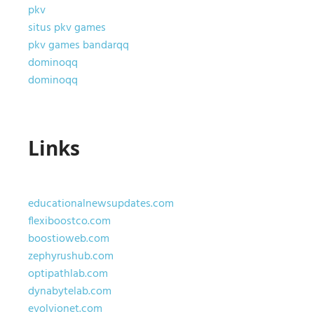
pkv
situs pkv games
pkv games bandarqq
dominoqq
dominoqq
Links
educationalnewsupdates.com
flexiboostco.com
boostioweb.com
zephyrushub.com
optipathlab.com
dynabytelab.com
evolvionet.com