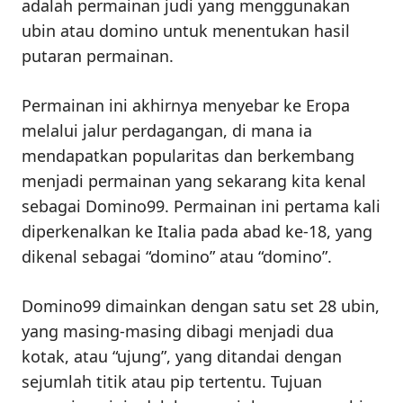
adalah permainan judi yang menggunakan
ubin atau domino untuk menentukan hasil
putaran permainan.
Permainan ini akhirnya menyebar ke Eropa
melalui jalur perdagangan, di mana ia
mendapatkan popularitas dan berkembang
menjadi permainan yang sekarang kita kenal
sebagai Domino99. Permainan ini pertama kali
diperkenalkan ke Italia pada abad ke-18, yang
dikenal sebagai “domino” atau “domino”.
Domino99 dimainkan dengan satu set 28 ubin,
yang masing-masing dibagi menjadi dua
kotak, atau “ujung”, yang ditandai dengan
sejumlah titik atau pip tertentu. Tujuan