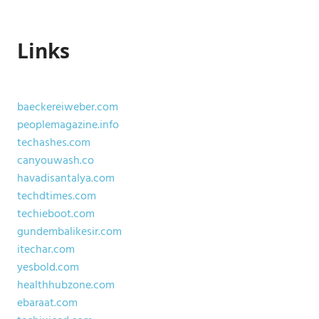
Links
baeckereiweber.com
peoplemagazine.info
techashes.com
canyouwash.co
havadisantalya.com
techdtimes.com
techieboot.com
gundembalikesir.com
itechar.com
yesbold.com
healthhubzone.com
ebaraat.com