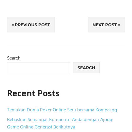
Post
PREVIOUS POST
NEXT POST
navigation
Search
SEARCH
Recent Posts
Temukan Dunia Poker Online Seru bersama Kompasqq
Bebaskan Semangat Kompetitif Anda dengan Ajoqq:
Game Online Generasi Berikutnya