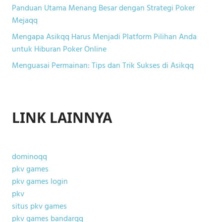
Panduan Utama Menang Besar dengan Strategi Poker
Mejaqq
Mengapa Asikqq Harus Menjadi Platform Pilihan Anda
untuk Hiburan Poker Online
Menguasai Permainan: Tips dan Trik Sukses di Asikqq
LINK LAINNYA
dominoqq
pkv games
pkv games login
pkv
situs pkv games
pkv games bandarqq