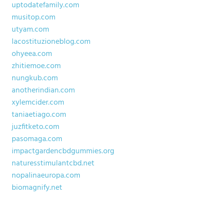
uptodatefamily.com
musitop.com
utyam.com
lacostituzioneblog.com
ohyeea.com
zhitiemoe.com
nungkub.com
anotherindian.com
xylemcider.com
taniaetiago.com
juzfitketo.com
pasomaga.com
impactgardencbdgummies.org
naturesstimulantcbd.net
nopalinaeuropa.com
biomagnify.net