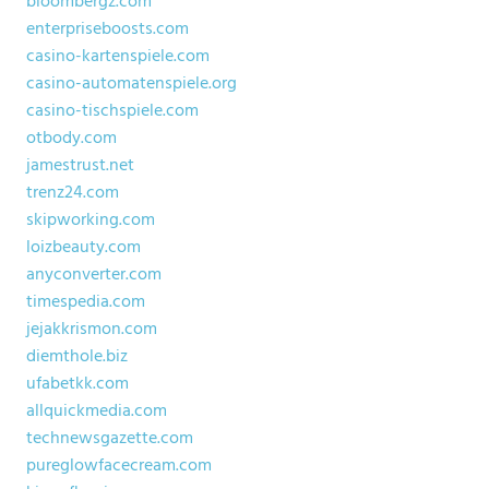
bloombergz.com
enterpriseboosts.com
casino-kartenspiele.com
casino-automatenspiele.org
casino-tischspiele.com
otbody.com
jamestrust.net
trenz24.com
skipworking.com
loizbeauty.com
anyconverter.com
timespedia.com
jejakkrismon.com
diemthole.biz
ufabetkk.com
allquickmedia.com
technewsgazette.com
pureglowfacecream.com