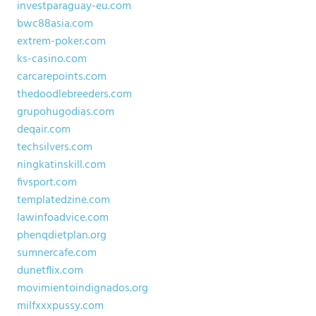
investparaguay-eu.com
bwc88asia.com
extrem-poker.com
ks-casino.com
carcarepoints.com
thedoodlebreeders.com
grupohugodias.com
deqair.com
techsilvers.com
ningkatinskill.com
fivsport.com
templatedzine.com
lawinfoadvice.com
phenqdietplan.org
sumnercafe.com
dunetflix.com
movimientoindignados.org
milfxxxpussy.com