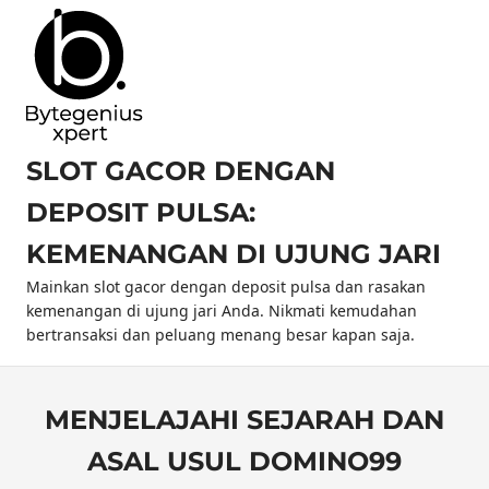
Skip
to
content
SLOT GACOR DENGAN
DEPOSIT PULSA:
KEMENANGAN DI UJUNG JARI
Mainkan slot gacor dengan deposit pulsa dan rasakan
kemenangan di ujung jari Anda. Nikmati kemudahan
bertransaksi dan peluang menang besar kapan saja.
MENJELAJAHI SEJARAH DAN
ASAL USUL DOMINO99