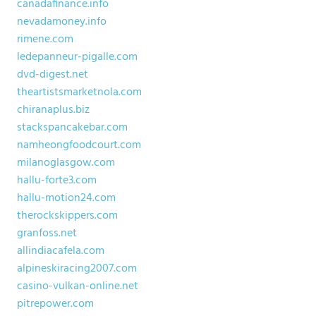
canadafinance.info
nevadamoney.info
rimene.com
ledepanneur-pigalle.com
dvd-digest.net
theartistsmarketnola.com
chiranaplus.biz
stackspancakebar.com
namheongfoodcourt.com
milanoglasgow.com
hallu-forte3.com
hallu-motion24.com
therockskippers.com
granfoss.net
allindiacafela.com
alpineskiracing2007.com
casino-vulkan-online.net
pitrepower.com