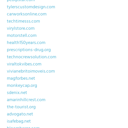
peolpstar.com
tylerscustomdesign.com
carworksonline.com
techtimesss.com
virylstore.com
motorstell.com
health150years.com
prescriptions-drug.org
technocrewsolution.com
viraltokvibes.com
vivianebritoimoveis.com
magforbes.net
monkeycap.org
sdenix.net
amarinhillcrest.com
the-tourist.org
advogato.net
isafebag.net