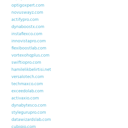
optigoxpert.com
novuswayz.com
actifypro.com
dynaboostx.com
instaflexco.com
innovistapro.com
flexiboostlab.com
vortexohqplus.com
swiftiopro.com
hamilelikbelirtisi.net
versalotech.com
techmaxco.com
exceedolab.com
activaxio.com
dynabytesco.com
stylegurupro.com
datawizardslab.com
cubiqio.com