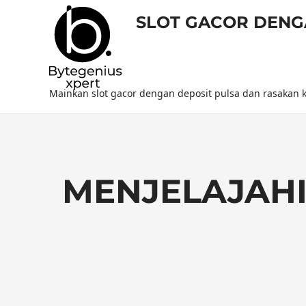
Skip
SLOT GACOR DENGA
to
content
Mainkan slot gacor dengan deposit pulsa dan rasakan
MENJELAJAH