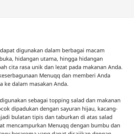
dapat digunakan dalam berbagai macam
buka, hidangan utama, hingga hidangan
ah cita rasa unik dan lezat pada makanan Anda.
si keserbagunaan Menuqq dan memberi Anda
ya ke dalam masakan Anda.
 digunakan sebagai topping salad dan makanan
cok dipadukan dengan sayuran hijau, kacang-
di bulatan tipis dan taburkan di atas salad
apat mencampurkan Menuqq dengan bumbu dan
tney beraroma yang dapat disajikan dengan