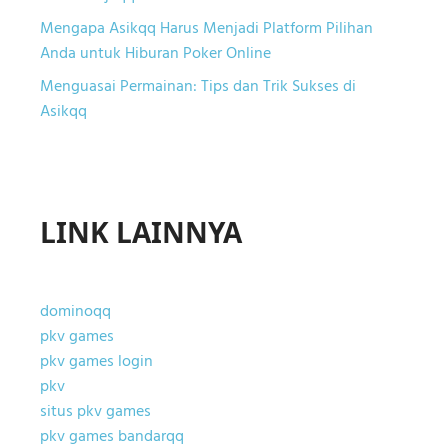
Mengapa Asikqq Harus Menjadi Platform Pilihan
Anda untuk Hiburan Poker Online
Menguasai Permainan: Tips dan Trik Sukses di
Asikqq
LINK LAINNYA
dominoqq
pkv games
pkv games login
pkv
situs pkv games
pkv games bandarqq