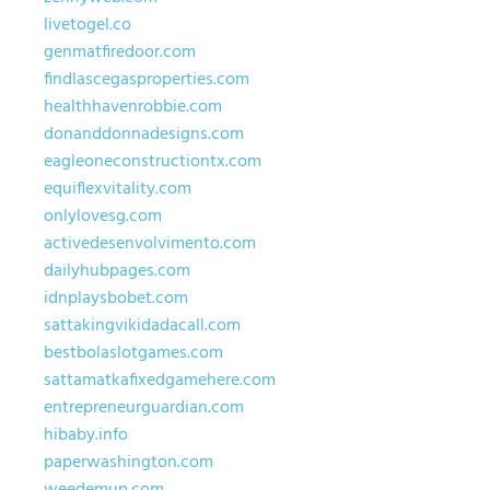
livetogel.co
genmatfiredoor.com
findlascegasproperties.com
healthhavenrobbie.com
donanddonnadesigns.com
eagleoneconstructiontx.com
equiflexvitality.com
onlylovesg.com
activedesenvolvimento.com
dailyhubpages.com
idnplaysbobet.com
sattakingvikidadacall.com
bestbolaslotgames.com
sattamatkafixedgamehere.com
entrepreneurguardian.com
hibaby.info
paperwashington.com