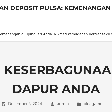
N DEPOSIT PULSA: KEMENANGAN 
 kemenangan di ujung jari Anda. Nikmati kemudahan bertransaksi
I KESERBAGUNAA
DAPUR ANDA
December 3, 2024
admin
pkv games