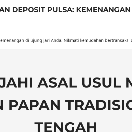
N DEPOSIT PULSA: KEMENANGAN 
 kemenangan di ujung jari Anda. Nikmati kemudahan bertransaksi
JAHI ASAL USUL 
 PAPAN TRADISI
TENGAH