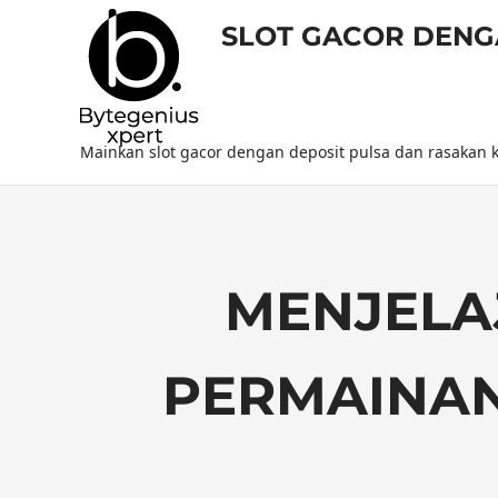
Skip
SLOT GACOR DENGA
to
content
Mainkan slot gacor dengan deposit pulsa dan rasakan
MENJELA
PERMAINAN