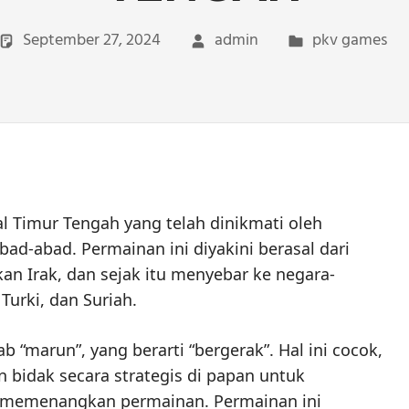
September 27, 2024
admin
pkv games
l Timur Tengah yang telah dinikmati oleh
ad-abad. Permainan ini diyakini berasal dari
n Irak, dan sejak itu menyebar ke negara-
Turki, dan Suriah.
ab “marun”, yang berarti “bergerak”. Hal ini cocok,
 bidak secara strategis di papan untuk
 memenangkan permainan. Permainan ini