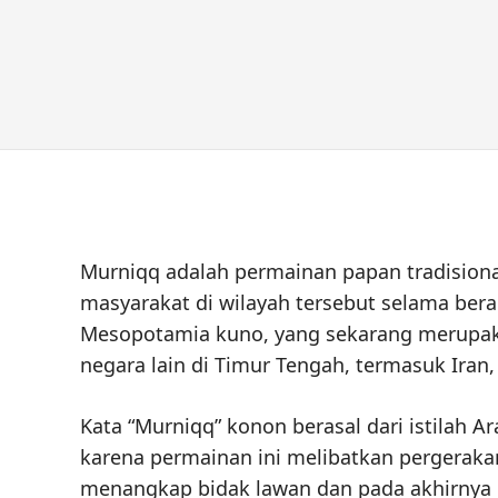
Murniqq adalah permainan papan tradisiona
masyarakat di wilayah tersebut selama berab
Mesopotamia kuno, yang sekarang merupaka
negara lain di Timur Tengah, termasuk Iran, 
Kata “Murniqq” konon berasal dari istilah Ar
karena permainan ini melibatkan pergerakan
menangkap bidak lawan dan pada akhirnya