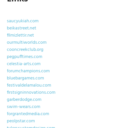
saucyukiah.com
beikastreet.net
filmizlettir.net
ourmultiworlds.com
cooncreekclub.org
pegpufftimes.com
celestia-arts.com
forumchampions.com
bluebargames.com
festivaldelamalou.com
firstsigninnovations.com
garberdodge.com
swim-wears.com
forgrantedmedia.com
peolpstar.com