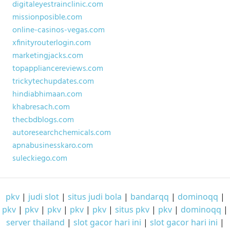
digitaleyestrainclinic.com
missionposible.com
online-casinos-vegas.com
xfinityrouterlogin.com
marketingjacks.com
topappliancereviews.com
trickytechupdates.com
hindiabhimaan.com
khabresach.com
thecbdblogs.com
autoresearchchemicals.com
apnabusinesskaro.com
suleckiego.com
pkv
|
judi slot
|
situs judi bola
|
bandarqq
|
dominoqq
|
pkv
|
pkv
|
pkv
|
pkv
|
pkv
|
situs pkv
|
pkv
|
dominoqq
|
server thailand
|
slot gacor hari ini
|
slot gacor hari ini
|