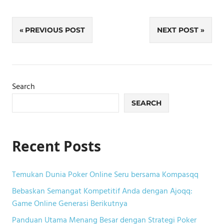
Post
PREVIOUS POST
NEXT POST
navigation
Search
SEARCH
Recent Posts
Temukan Dunia Poker Online Seru bersama Kompasqq
Bebaskan Semangat Kompetitif Anda dengan Ajoqq:
Game Online Generasi Berikutnya
Panduan Utama Menang Besar dengan Strategi Poker