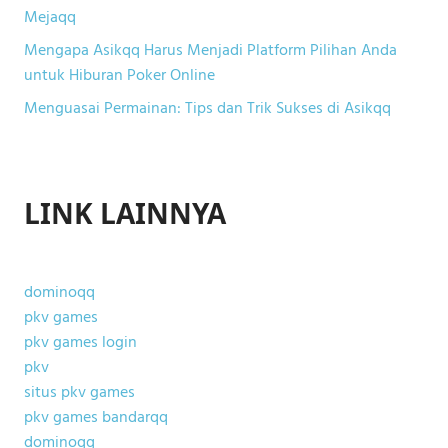
Mejaqq
Mengapa Asikqq Harus Menjadi Platform Pilihan Anda
untuk Hiburan Poker Online
Menguasai Permainan: Tips dan Trik Sukses di Asikqq
LINK LAINNYA
dominoqq
pkv games
pkv games login
pkv
situs pkv games
pkv games bandarqq
dominoqq