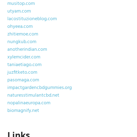
musitop.com
utyam.com
lacostituzioneblog.com
ohyeea.com
zhitiemoe.com
nungkub.com
anotherindian.com
xylemcider.com
taniaetiago.com
juzfitketo.com
pasomaga.com
impactgardencbdgummies.org
naturesstimulantcbd.net
nopalinaeuropa.com
biomagnify.net
Links