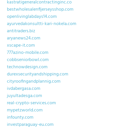
kastratigeneralcontractinginc.co
bestwholesalenfljerseysshop.com
openlivinglabdays14.com
ayurvedakonsultti-kari-nokela.com
antitraders.biz
aryanews24.com
xscape-it.com
777azino-mobile.com
cobbseniorbowl.com
technowdesign.com
durexsecurityandshipping.com
cityroofingandplannig.com
ivdabergasa.com
juyultadesga.com
real-crypto-services.com
mypetzworld.com
infounty.com
investparaguay-eu.com