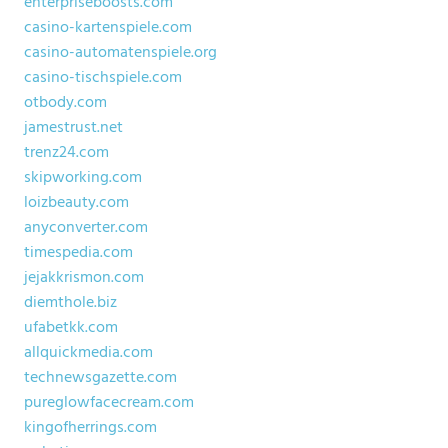
enterpriseboosts.com
casino-kartenspiele.com
casino-automatenspiele.org
casino-tischspiele.com
otbody.com
jamestrust.net
trenz24.com
skipworking.com
loizbeauty.com
anyconverter.com
timespedia.com
jejakkrismon.com
diemthole.biz
ufabetkk.com
allquickmedia.com
technewsgazette.com
pureglowfacecream.com
kingofherrings.com