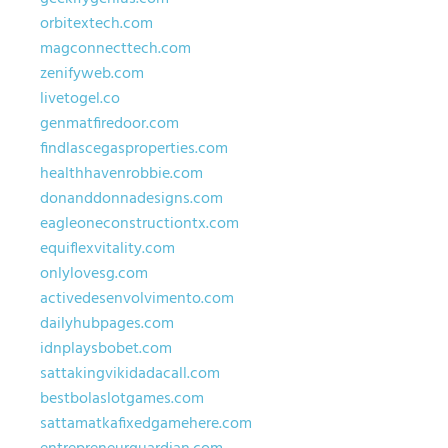
orbitextech.com
magconnecttech.com
zenifyweb.com
livetogel.co
genmatfiredoor.com
findlascegasproperties.com
healthhavenrobbie.com
donanddonnadesigns.com
eagleoneconstructiontx.com
equiflexvitality.com
onlylovesg.com
activedesenvolvimento.com
dailyhubpages.com
idnplaysbobet.com
sattakingvikidadacall.com
bestbolaslotgames.com
sattamatkafixedgamehere.com