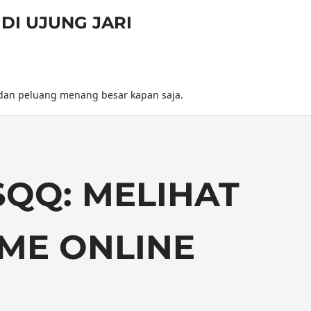
DI UJUNG JARI
 dan peluang menang besar kapan saja.
QQ: MELIHAT
ME ONLINE