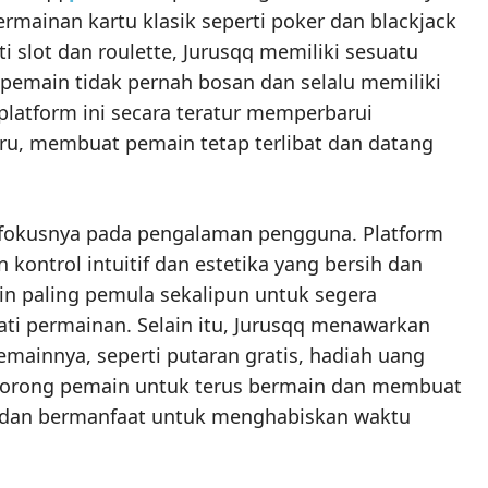
rmainan kartu klasik seperti poker dan blackjack
 slot dan roulette, Jurusqq memiliki sesuatu
 pemain tidak pernah bosan dan selalu memiliki
 platform ini secara teratur memperbarui
ru, membuat pemain tetap terlibat dan datang
h fokusnya pada pengalaman pengguna. Platform
 kontrol intuitif dan estetika yang bersih dan
 paling pemula sekalipun untuk segera
i permainan. Selain itu, Jurusqq menawarkan
mainnya, seperti putaran gratis, hadiah uang
endorong pemain untuk terus bermain dan membuat
h dan bermanfaat untuk menghabiskan waktu