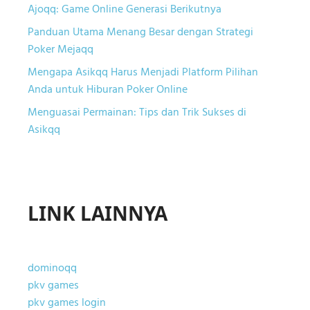
Ajoqq: Game Online Generasi Berikutnya
Panduan Utama Menang Besar dengan Strategi
Poker Mejaqq
Mengapa Asikqq Harus Menjadi Platform Pilihan
Anda untuk Hiburan Poker Online
Menguasai Permainan: Tips dan Trik Sukses di
Asikqq
LINK LAINNYA
dominoqq
pkv games
pkv games login