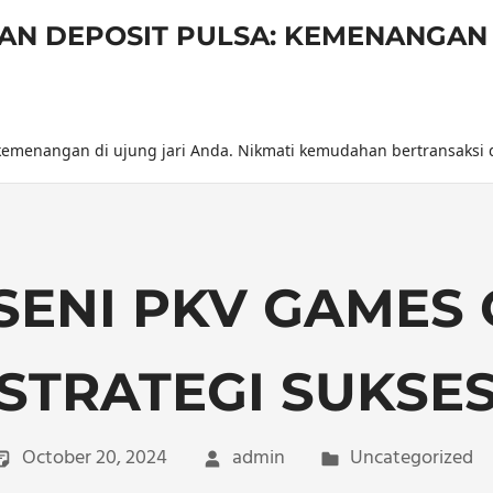
N DEPOSIT PULSA: KEMENANGAN 
 kemenangan di ujung jari Anda. Nikmati kemudahan bertransaksi
ENI PKV GAMES 
STRATEGI SUKSE
October 20, 2024
admin
Uncategorized