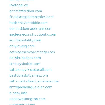
livetogel.co
genmatfiredoor.com
findlascegasproperties.com
healthhavenrobbie.com
donanddonnadesigns.com
eagleoneconstructiontx.com
equiflexvitality.com
onlylovesg.com
activedesenvolvimento.com
dailyhubpages.com
idnplaysbobet.com
sattakingvikidadacall.com
bestbolaslotgames.com
sattamatkafixedgamehere.com
entrepreneurguardian.com
hibaby.info
paperwashington.com