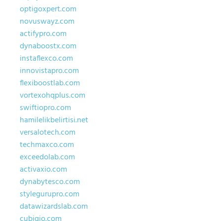
optigoxpert.com
novuswayz.com
actifypro.com
dynaboostx.com
instaflexco.com
innovistapro.com
flexiboostlab.com
vortexohqplus.com
swiftiopro.com
hamilelikbelirtisi.net
versalotech.com
techmaxco.com
exceedolab.com
activaxio.com
dynabytesco.com
stylegurupro.com
datawizardslab.com
cubiqio.com