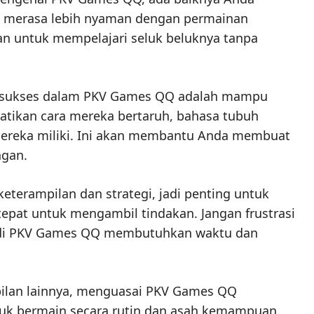
a merasa lebih nyaman dengan permainan
an untuk mempelajari seluk beluknya tanpa
.
ci sukses dalam PKV Games QQ adalah mampu
tikan cara mereka bertaruh, bahasa tubuh
mereka miliki. Ini akan membantu Anda membuat
ngan.
terampilan dan strategi, jadi penting untuk
pat untuk mengambil tindakan. Jangan frustrasi
s di PKV Games QQ membutuhkan waktu dan
ampilan lainnya, menguasai PKV Games QQ
uk bermain secara rutin dan asah kemampuan