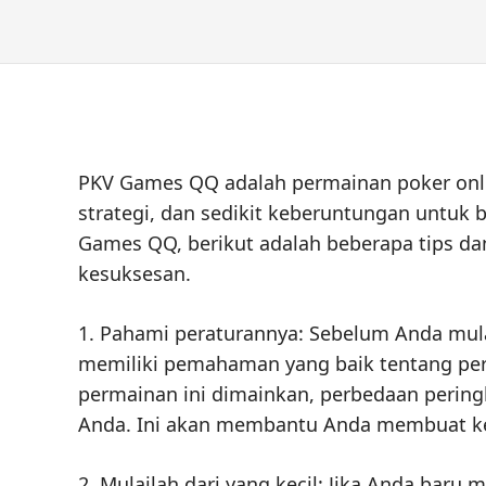
PKV Games QQ adalah permainan poker onl
strategi, dan sedikit keberuntungan untuk b
Games QQ, berikut adalah beberapa tips d
kesuksesan.
1. Pahami peraturannya: Sebelum Anda mul
memiliki pemahaman yang baik tentang per
permainan ini dimainkan, perbedaan peringk
Anda. Ini akan membantu Anda membuat kep
2. Mulailah dari yang kecil: Jika Anda bar