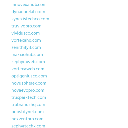
innovexahub.com
dynacorelab.com
synexistechco.com
truvivopro.com
vividusco.com
vortexahq.com
zenithifyit.com
maxxiohub.com
zephyraweb.com
vortexaweb.com
optigeniusco.com
novuspherex.com
novaevopro.com
trusparktech.com
trubrandzhq.com
boostifynet.com
nexventpro.com
zephyrtechx.com