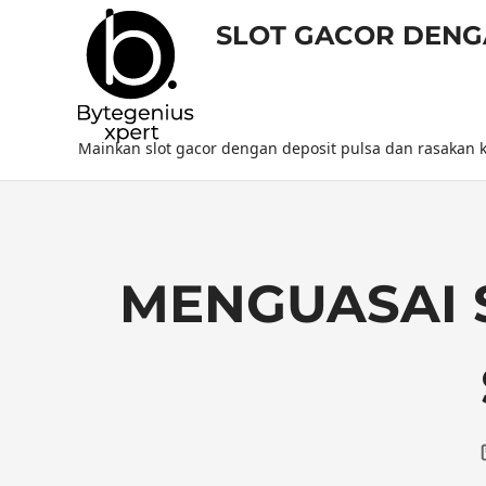
Skip
SLOT GACOR DENGA
to
content
Mainkan slot gacor dengan deposit pulsa dan rasakan
MENGUASAI S