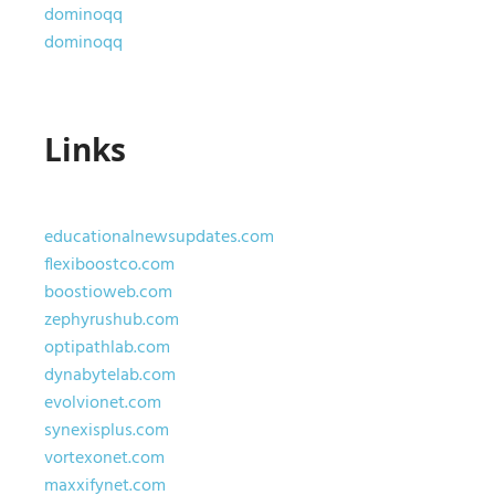
dominoqq
dominoqq
Links
educationalnewsupdates.com
flexiboostco.com
boostioweb.com
zephyrushub.com
optipathlab.com
dynabytelab.com
evolvionet.com
synexisplus.com
vortexonet.com
maxxifynet.com