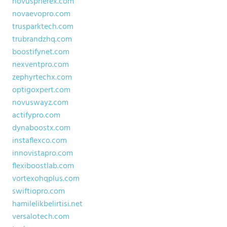
novuspherex.com
novaevopro.com
trusparktech.com
trubrandzhq.com
boostifynet.com
nexventpro.com
zephyrtechx.com
optigoxpert.com
novuswayz.com
actifypro.com
dynaboostx.com
instaflexco.com
innovistapro.com
flexiboostlab.com
vortexohqplus.com
swiftiopro.com
hamilelikbelirtisi.net
versalotech.com