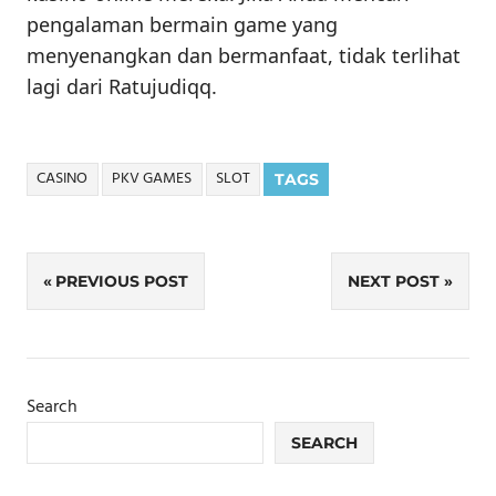
pengalaman bermain game yang
menyenangkan dan bermanfaat, tidak terlihat
lagi dari Ratujudiqq.
CASINO
PKV GAMES
SLOT
TAGS
Post
PREVIOUS POST
NEXT POST
navigation
Search
SEARCH