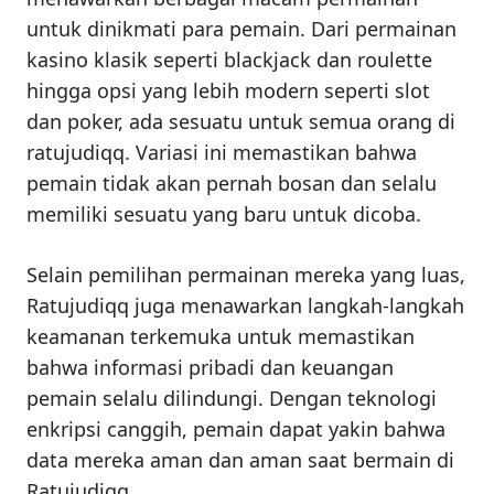
untuk dinikmati para pemain. Dari permainan
kasino klasik seperti blackjack dan roulette
hingga opsi yang lebih modern seperti slot
dan poker, ada sesuatu untuk semua orang di
ratujudiqq. Variasi ini memastikan bahwa
pemain tidak akan pernah bosan dan selalu
memiliki sesuatu yang baru untuk dicoba.
Selain pemilihan permainan mereka yang luas,
Ratujudiqq juga menawarkan langkah-langkah
keamanan terkemuka untuk memastikan
bahwa informasi pribadi dan keuangan
pemain selalu dilindungi. Dengan teknologi
enkripsi canggih, pemain dapat yakin bahwa
data mereka aman dan aman saat bermain di
Ratujudiqq.