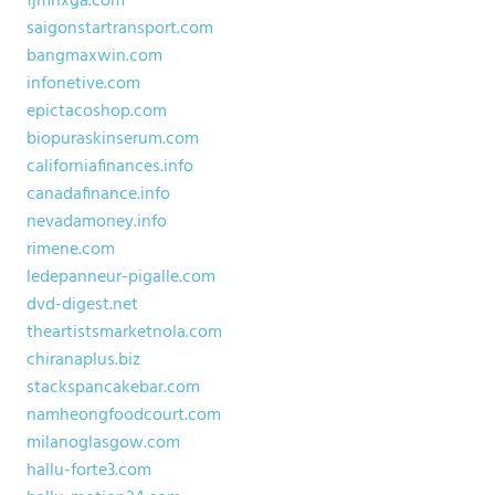
fjmnxga.com
saigonstartransport.com
bangmaxwin.com
infonetive.com
epictacoshop.com
biopuraskinserum.com
californiafinances.info
canadafinance.info
nevadamoney.info
rimene.com
ledepanneur-pigalle.com
dvd-digest.net
theartistsmarketnola.com
chiranaplus.biz
stackspancakebar.com
namheongfoodcourt.com
milanoglasgow.com
hallu-forte3.com