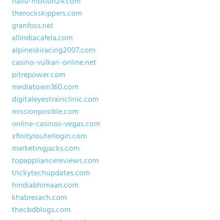
hallu-motion24.com
therockskippers.com
granfoss.net
allindiacafela.com
alpineskiracing2007.com
casino-vulkan-online.net
pitrepower.com
mediatown360.com
digitaleyestrainclinic.com
missionposible.com
online-casinos-vegas.com
xfinityrouterlogin.com
marketingjacks.com
topappliancereviews.com
trickytechupdates.com
hindiabhimaan.com
khabresach.com
thecbdblogs.com