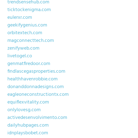
trendsensehub.com
ticktockenigma.com
eulerxr.com
geekifygenius.com
orbitextech.com
magconnecttech.com
zenifyweb.com
livetogel.co
genmatfiredoor.com
findlascegasproperties.com
healthhavenrobbie.com
donanddonnadesigns.com
eagleoneconstructiontx.com
equiflexvitality.com
onlylovesg.com
activedesenvolvimento.com
dailyhubpages.com
idnplaysbobet.com