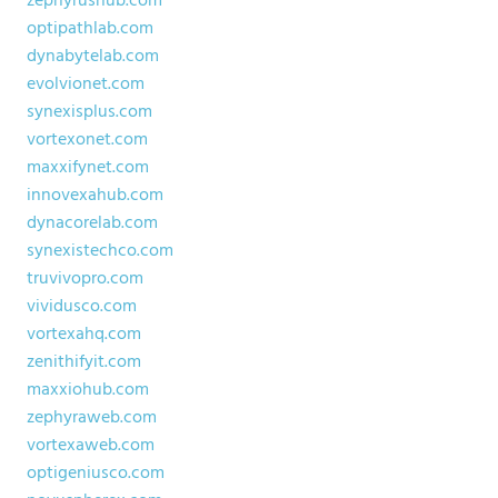
zephyrushub.com
optipathlab.com
dynabytelab.com
evolvionet.com
synexisplus.com
vortexonet.com
maxxifynet.com
innovexahub.com
dynacorelab.com
synexistechco.com
truvivopro.com
vividusco.com
vortexahq.com
zenithifyit.com
maxxiohub.com
zephyraweb.com
vortexaweb.com
optigeniusco.com