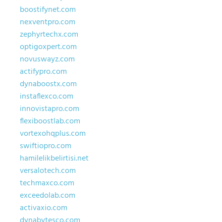
boostifynet.com
nexventpro.com
zephyrtechx.com
optigoxpert.com
novuswayz.com
actifypro.com
dynaboostx.com
instaflexco.com
innovistapro.com
flexiboostlab.com
vortexohqplus.com
swiftiopro.com
hamilelikbelirtisi.net
versalotech.com
techmaxco.com
exceedolab.com
activaxio.com
dynabytesco.com