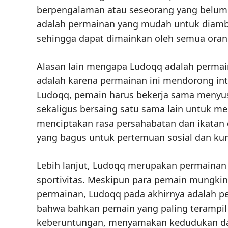
berpengalaman atau seseorang yang belu
adalah permainan yang mudah untuk diambil
sehingga dapat dimainkan oleh semua oran
Alasan lain mengapa Ludoqq adalah perma
adalah karena permainan ini mendorong int
Ludoqq, pemain harus bekerja sama menyus
sekaligus bersaing satu sama lain untuk menc
menciptakan rasa persahabatan dan ikatan
yang bagus untuk pertemuan sosial dan ku
Lebih lanjut, Ludoqq merupakan permaina
sportivitas. Meskipun para pemain mungk
permainan, Ludoqq pada akhirnya adalah pe
bahwa bahkan pemain yang paling terampil
keberuntungan, menyamakan kedudukan da