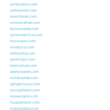
synexisplus.com
vortexonet.com
maxxifynet.com
innovexahub.com
dynacorelab.com
synexistechco.com
truvivopro.com
vividusco.com
vortexahq.com
zenithifyit.com
maxxiohub.com
zephyraweb.com
vortexaweb.com
optigeniusco.com
novuspherex.com
novaevopro.com
trusparktech.com
trubrandzhq.com