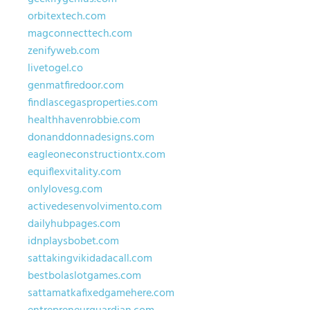
orbitextech.com
magconnecttech.com
zenifyweb.com
livetogel.co
genmatfiredoor.com
findlascegasproperties.com
healthhavenrobbie.com
donanddonnadesigns.com
eagleoneconstructiontx.com
equiflexvitality.com
onlylovesg.com
activedesenvolvimento.com
dailyhubpages.com
idnplaysbobet.com
sattakingvikidadacall.com
bestbolaslotgames.com
sattamatkafixedgamehere.com