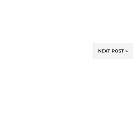
NEXT POST