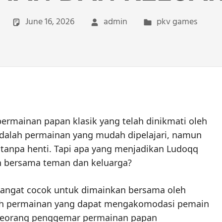
June 16, 2026
admin
pkv games
permainan papan klasik yang telah dinikmati oleh
 adalah permainan yang mudah dipelajari, namun
anpa henti. Tapi apa yang menjadikan Ludoqq
 bersama teman dan keluarga?
angat cocok untuk dimainkan bersama oleh
lah permainan yang dapat mengakomodasi pemain
 seorang penggemar permainan papan