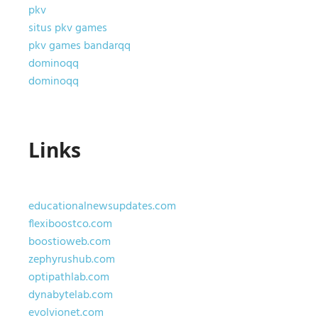
pkv
situs pkv games
pkv games bandarqq
dominoqq
dominoqq
Links
educationalnewsupdates.com
flexiboostco.com
boostioweb.com
zephyrushub.com
optipathlab.com
dynabytelab.com
evolvionet.com