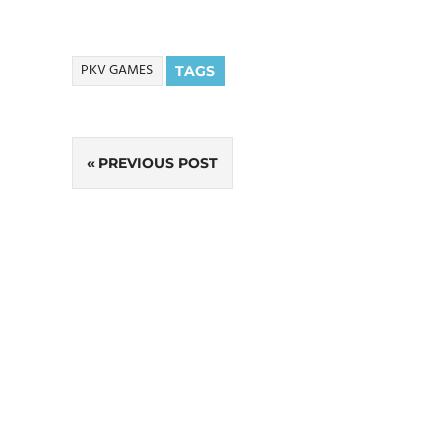
PKV GAMES
TAGS
Post
PREVIOUS POST
navigation