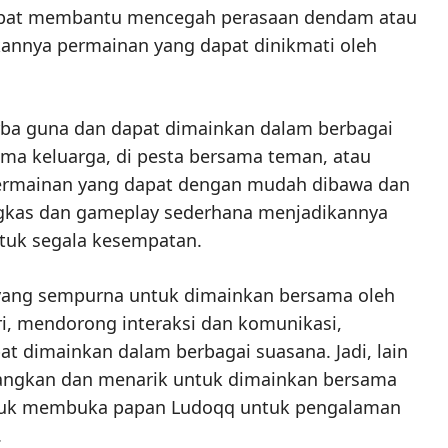
 dapat membantu mencegah perasaan dendam atau
kannya permainan yang dapat dinikmati oleh
rba guna dan dapat dimainkan dalam berbagai
ma keluarga, di pesta bersama teman, atau
permainan yang dapat dengan mudah dibawa dan
ingkas dan gameplay sederhana menjadikannya
tuk segala kesempatan.
yang sempurna untuk dimainkan bersama oleh
i, mendorong interaksi dan komunikasi,
t dimainkan dalam berbagai suasana. Jadi, lain
angkan dan menarik untuk dimainkan bersama
ntuk membuka papan Ludoqq untuk pengalaman
.