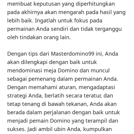
membuat keputusan yang diperhitungkan
pada akhirnya akan mengarah pada hasil yang
lebih baik. Ingatlah untuk fokus pada
permainan Anda sendiri dan tidak terganggu
oleh tindakan orang lain.
Dengan tips dari Masterdomino99 ini, Anda
akan dilengkapi dengan baik untuk
mendominasi meja Domino dan muncul
sebagai pemenang dalam permainan Anda.
Dengan memahami aturan, mengadaptasi
strategi Anda, berlatih secara teratur, dan
tetap tenang di bawah tekanan, Anda akan
berada dalam perjalanan dengan baik untuk
menjadi pemain Domino yang terampil dan
sukses. Jadi ambil ubin Anda, kumpulkan