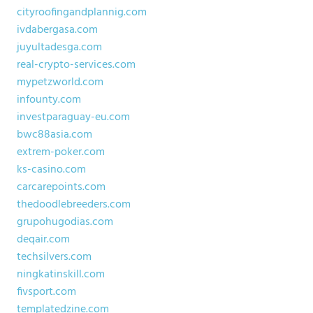
cityroofingandplannig.com
ivdabergasa.com
juyultadesga.com
real-crypto-services.com
mypetzworld.com
infounty.com
investparaguay-eu.com
bwc88asia.com
extrem-poker.com
ks-casino.com
carcarepoints.com
thedoodlebreeders.com
grupohugodias.com
deqair.com
techsilvers.com
ningkatinskill.com
fivsport.com
templatedzine.com