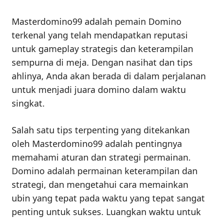
Masterdomino99 adalah pemain Domino
terkenal yang telah mendapatkan reputasi
untuk gameplay strategis dan keterampilan
sempurna di meja. Dengan nasihat dan tips
ahlinya, Anda akan berada di dalam perjalanan
untuk menjadi juara domino dalam waktu
singkat.
Salah satu tips terpenting yang ditekankan
oleh Masterdomino99 adalah pentingnya
memahami aturan dan strategi permainan.
Domino adalah permainan keterampilan dan
strategi, dan mengetahui cara memainkan
ubin yang tepat pada waktu yang tepat sangat
penting untuk sukses. Luangkan waktu untuk