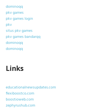
dominoqq
pkv games
pkv games login
pkv
situs pkv games
pkv games bandarqq
dominoqq
dominoqq
Links
educationalnewsupdates.com
flexiboostco.com
boostioweb.com
zephyrushub.com