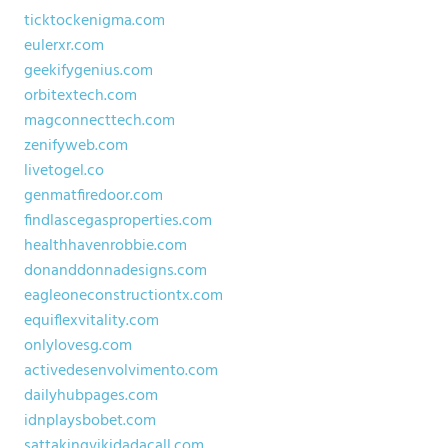
ticktockenigma.com
eulerxr.com
geekifygenius.com
orbitextech.com
magconnecttech.com
zenifyweb.com
livetogel.co
genmatfiredoor.com
findlascegasproperties.com
healthhavenrobbie.com
donanddonnadesigns.com
eagleoneconstructiontx.com
equiflexvitality.com
onlylovesg.com
activedesenvolvimento.com
dailyhubpages.com
idnplaysbobet.com
sattakingvikidadacall.com