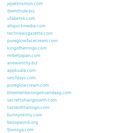
jejakkrismon.com
diemthole.biz
ufabetkk.com
allquickmedia.com
technewsgazette.com
pureglowfacecream.com
kingofherrings.com
mrbetjapan.com
anewentity.biz
appkuala.com
seo7days.com
pureglowcream.com
bloemenbezorgenvandaag.com
secrettohairgrowth.com
tasteofthaitogo.com
bunnynkitty.com
bezopasnik.org
fjmnxga.com