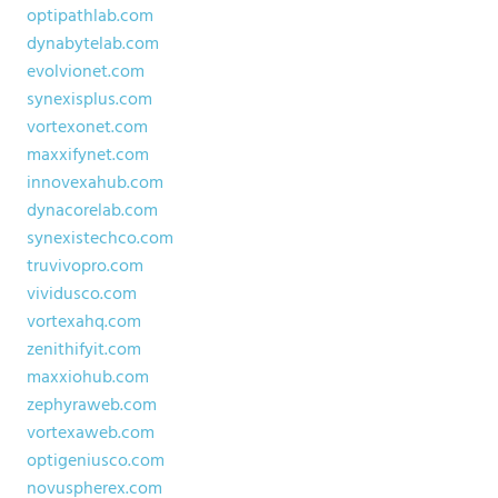
optipathlab.com
dynabytelab.com
evolvionet.com
synexisplus.com
vortexonet.com
maxxifynet.com
innovexahub.com
dynacorelab.com
synexistechco.com
truvivopro.com
vividusco.com
vortexahq.com
zenithifyit.com
maxxiohub.com
zephyraweb.com
vortexaweb.com
optigeniusco.com
novuspherex.com