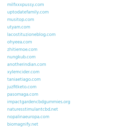
milfxxxpussy.com
uptodatefamily.com
musitop.com
utyam.com
lacostituzioneblog.com
ohyeea.com
zhitiemoe.com
nungkub.com
anotherindian.com
xylemcider.com
taniaetiago.com
juzfitketo.com
pasomaga.com
impactgardencbdgummies.org
naturesstimulantcbd.net
nopalinaeuropa.com
biomagnify.net