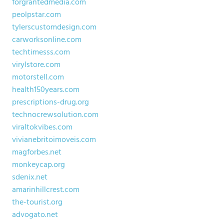
forgrantedmedia.com
peolpstar.com
tylerscustomdesign.com
carworksonline.com
techtimesss.com
virylstore.com
motorstell.com
health150years.com
prescriptions-drug.org
technocrewsolution.com
viraltokvibes.com
vivianebritoimoveis.com
magforbes.net
monkeycap.org
sdenix.net
amarinhillcrest.com
the-tourist.org
advogato.net