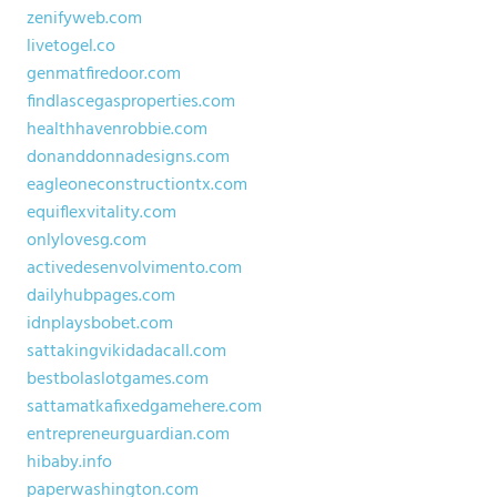
zenifyweb.com
livetogel.co
genmatfiredoor.com
findlascegasproperties.com
healthhavenrobbie.com
donanddonnadesigns.com
eagleoneconstructiontx.com
equiflexvitality.com
onlylovesg.com
activedesenvolvimento.com
dailyhubpages.com
idnplaysbobet.com
sattakingvikidadacall.com
bestbolaslotgames.com
sattamatkafixedgamehere.com
entrepreneurguardian.com
hibaby.info
paperwashington.com