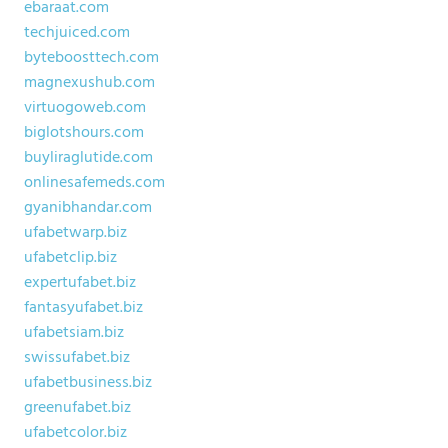
ebaraat.com
techjuiced.com
byteboosttech.com
magnexushub.com
virtuogoweb.com
biglotshours.com
buyliraglutide.com
onlinesafemeds.com
gyanibhandar.com
ufabetwarp.biz
ufabetclip.biz
expertufabet.biz
fantasyufabet.biz
ufabetsiam.biz
swissufabet.biz
ufabetbusiness.biz
greenufabet.biz
ufabetcolor.biz