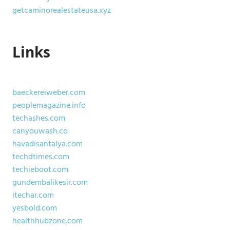
getcaminorealestateusa.xyz
Links
baeckereiweber.com
peoplemagazine.info
techashes.com
canyouwash.co
havadisantalya.com
techdtimes.com
techieboot.com
gundembalikesir.com
itechar.com
yesbold.com
healthhubzone.com