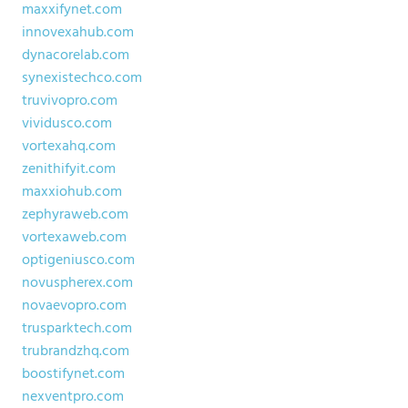
maxxifynet.com
innovexahub.com
dynacorelab.com
synexistechco.com
truvivopro.com
vividusco.com
vortexahq.com
zenithifyit.com
maxxiohub.com
zephyraweb.com
vortexaweb.com
optigeniusco.com
novuspherex.com
novaevopro.com
trusparktech.com
trubrandzhq.com
boostifynet.com
nexventpro.com