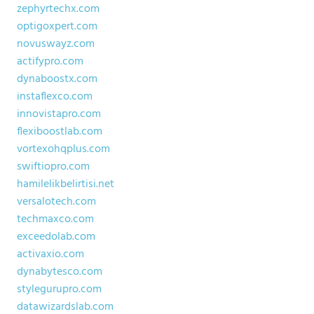
zephyrtechx.com
optigoxpert.com
novuswayz.com
actifypro.com
dynaboostx.com
instaflexco.com
innovistapro.com
flexiboostlab.com
vortexohqplus.com
swiftiopro.com
hamilelikbelirtisi.net
versalotech.com
techmaxco.com
exceedolab.com
activaxio.com
dynabytesco.com
stylegurupro.com
datawizardslab.com