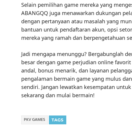
Selain pemilihan game mereka yang meng
ABANGQQ juga menawarkan dukungan pel
dengan pertanyaan atau masalah yang mun
bantuan untuk pendaftaran akun, opsi setor
mereka yang ramah dan berpengetahuan se
Jadi mengapa menunggu? Bergabunglah den
besar dengan game perjudian online favor
andal, bonus menarik, dan layanan pelangg
pengalaman bermain game yang mulus dan
sendiri. Jangan lewatkan kesempatan unt
sekarang dan mulai bermain!
PKV GAMES
TAGS