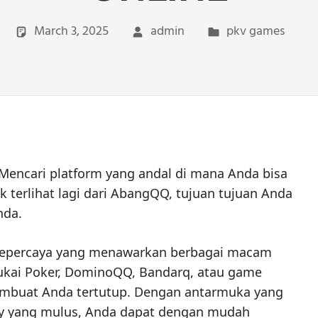
March 3, 2025
admin
pkv games
Mencari platform yang andal di mana Anda bisa
 terlihat lagi dari AbangQQ, tujuan tujuan Anda
nda.
 tepercaya yang menawarkan berbagai macam
ukai Poker, DominoQQ, Bandarq, atau game
embuat Anda tertutup. Dengan antarmuka yang
 yang mulus, Anda dapat dengan mudah