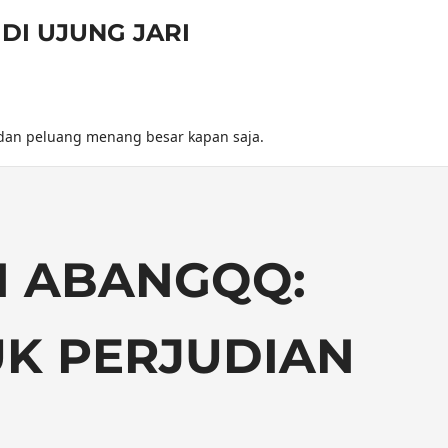
DI UJUNG JARI
 dan peluang menang besar kapan saja.
 ABANGQQ:
K PERJUDIAN