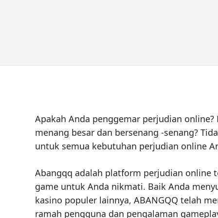
Apakah Anda penggemar perjudian online? 
menang besar dan bersenang -senang? Tidak
untuk semua kebutuhan perjudian online A
Abangqq adalah platform perjudian online
game untuk Anda nikmati. Baik Anda meny
kasino populer lainnya, ABANGQQ telah m
ramah pengguna dan pengalaman gameplay