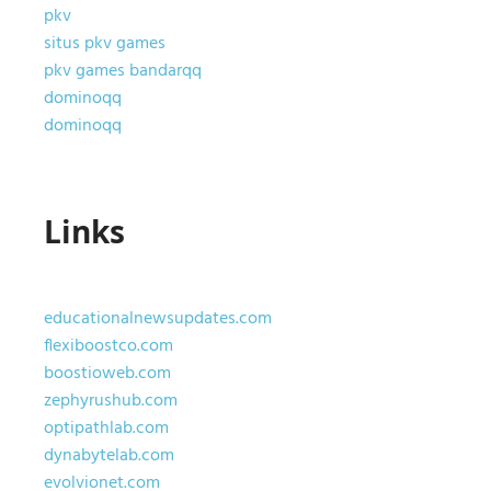
pkv
situs pkv games
pkv games bandarqq
dominoqq
dominoqq
Links
educationalnewsupdates.com
flexiboostco.com
boostioweb.com
zephyrushub.com
optipathlab.com
dynabytelab.com
evolvionet.com