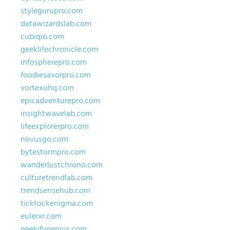
stylegurupro.com
datawizardslab.com
cubiqio.com
geeklifechronicle.com
infospherepro.com
foodiesavorpro.com
vortexohq.com
epicadventurepro.com
insightwavelab.com
lifeexplorerpro.com
novusgo.com
bytestormpro.com
wanderlustchrono.com
culturetrendlab.com
trendsensehub.com
ticktockenigma.com
eulerxr.com
geekifygenius.com