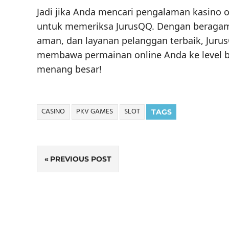
Jadi jika Anda mencari pengalaman kasino o
untuk memeriksa JurusQQ. Dengan beragam
aman, dan layanan pelanggan terbaik, Jur
membawa permainan online Anda ke level be
menang besar!
CASINO
PKV GAMES
SLOT
TAGS
Post
PREVIOUS POST
navigation