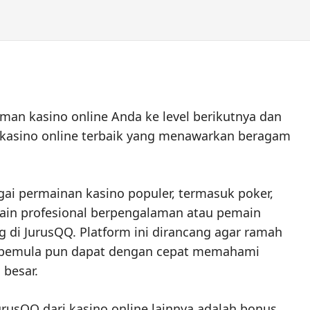
n kasino online Anda ke level berikutnya dan
 kasino online terbaik yang menawarkan beragam
ai permainan kasino populer, termasuk poker,
emain profesional berpengalaman atau pemain
g di JurusQQ. Platform ini dirancang agar ramah
 pemula pun dapat dengan cepat memahami
besar.
rusQQ dari kasino online lainnya adalah bonus