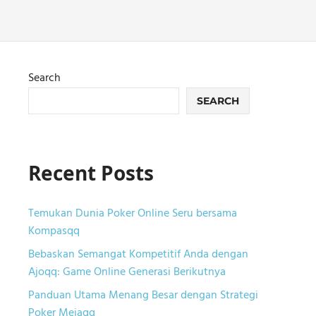
Search
SEARCH
Recent Posts
Temukan Dunia Poker Online Seru bersama
Kompasqq
Bebaskan Semangat Kompetitif Anda dengan
Ajoqq: Game Online Generasi Berikutnya
Panduan Utama Menang Besar dengan Strategi
Poker Mejaqq