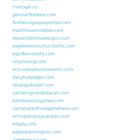
livetogel.co
genmatfiredoor.com
findlascegasproperties.com
healthhavenrobbie.com
donanddonnadesigns.com
eagleoneconstructiontx.com
equiflexvitality.com
onlylovesg.com
activedesenvolvimento.com
dailyhubpages.com
idnplaysbobet.com
sattakingvikidadacall.com
bestbolaslotgames.com
sattamatkafixedgamehere.com
entrepreneurguardian.com
hibaby.info
paperwashington.com