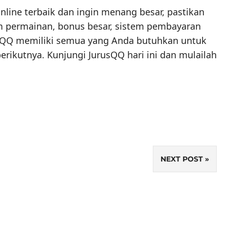
nline terbaik dan ingin menang besar, pastikan
 permainan, bonus besar, sistem pembayaran
usQQ memiliki semua yang Anda butuhkan untuk
rikutnya. Kunjungi JurusQQ hari ini dan mulailah
NEXT POST