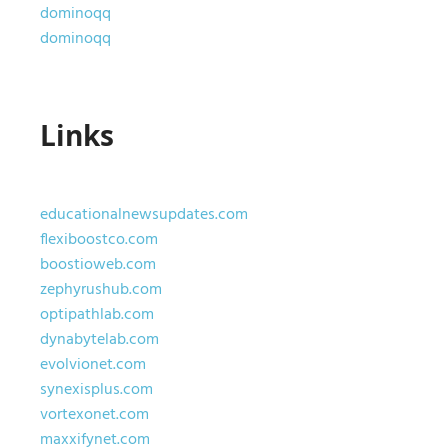
dominoqq
dominoqq
Links
educationalnewsupdates.com
flexiboostco.com
boostioweb.com
zephyrushub.com
optipathlab.com
dynabytelab.com
evolvionet.com
synexisplus.com
vortexonet.com
maxxifynet.com