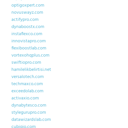
optigoxpert.com
novuswayz.com
actifypro.com
dynaboostx.com
instaflexco.com
innovistapro.com
flexiboostlab.com
vortexohqplus.com
swiftiopro.com
hamilelikbelirtisi.net
versalotech.com
techmaxco.com
exceedolab.com
activaxio.com
dynabytesco.com
stylegurupro.com
datawizardslab.com
cubiqio.com