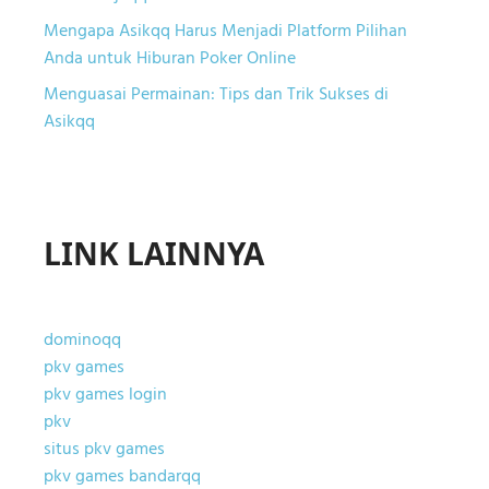
Mengapa Asikqq Harus Menjadi Platform Pilihan
Anda untuk Hiburan Poker Online
Menguasai Permainan: Tips dan Trik Sukses di
Asikqq
LINK LAINNYA
dominoqq
pkv games
pkv games login
pkv
situs pkv games
pkv games bandarqq