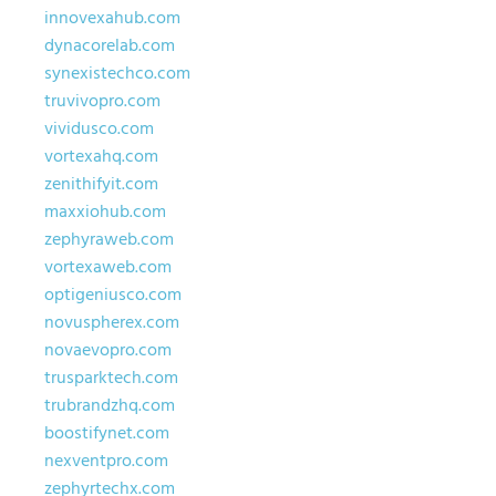
innovexahub.com
dynacorelab.com
synexistechco.com
truvivopro.com
vividusco.com
vortexahq.com
zenithifyit.com
maxxiohub.com
zephyraweb.com
vortexaweb.com
optigeniusco.com
novuspherex.com
novaevopro.com
trusparktech.com
trubrandzhq.com
boostifynet.com
nexventpro.com
zephyrtechx.com