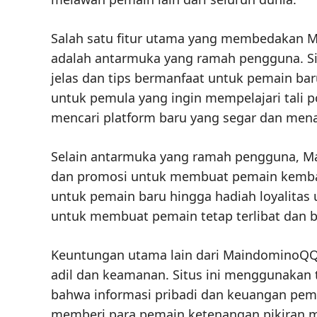
Salah satu fitur utama yang membedakan Ma
adalah antarmuka yang ramah pengguna. Sit
jelas dan tips bermanfaat untuk pemain bar
untuk pemula yang ingin mempelajari tali 
mencari platform baru yang segar dan mena
Selain antarmuka yang ramah pengguna, 
dan promosi untuk membuat pemain kembali
untuk pemain baru hingga hadiah loyalitas 
untuk membuat pemain tetap terlibat dan b
Keuntungan utama lain dari MaindominoQQ
adil dan keamanan. Situs ini menggunakan 
bahwa informasi pribadi dan keuangan pema
memberi para pemain ketenangan pikiran 