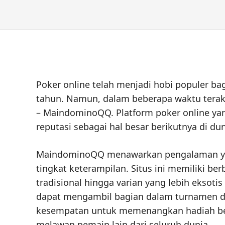
Poker online telah menjadi hobi populer ba
tahun. Namun, dalam beberapa waktu terakh
– MaindominoQQ. Platform poker online yan
reputasi sebagai hal besar berikutnya di dun
MaindominoQQ menawarkan pengalaman yan
tingkat keterampilan. Situs ini memiliki b
tradisional hingga varian yang lebih eksot
dapat mengambil bagian dalam turnamen d
kesempatan untuk memenangkan hadiah be
melawan pemain lain dari seluruh dunia.