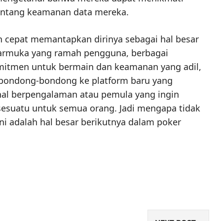
tentang keamanan data mereka.
cepat memantapkan dirinya sebagai hal besar
tarmuka yang ramah pengguna, berbagai
mitmen untuk bermain dan keamanan yang adil,
bondong-bondong ke platform baru yang
nal berpengalaman atau pemula yang ingin
sesuatu untuk semua orang. Jadi mengapa tidak
i adalah hal besar berikutnya dalam poker