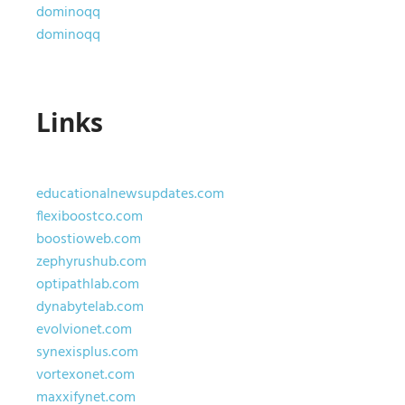
dominoqq
dominoqq
Links
educationalnewsupdates.com
flexiboostco.com
boostioweb.com
zephyrushub.com
optipathlab.com
dynabytelab.com
evolvionet.com
synexisplus.com
vortexonet.com
maxxifynet.com