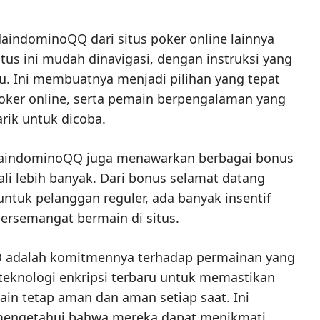
indominoQQ dari situs poker online lainnya
us ini mudah dinavigasi, dengan instruksi yang
u. Ini membuatnya menjadi pilihan yang tepat
poker online, serta pemain berpengalaman yang
rik untuk dicoba.
MaindominoQQ juga menawarkan berbagai bonus
 lebih banyak. Dari bonus selamat datang
untuk pelanggan reguler, ada banyak insentif
ersemangat bermain di situs.
 adalah komitmennya terhadap permainan yang
teknologi enkripsi terbaru untuk memastikan
in tetap aman dan aman setiap saat. Ini
mengetahui bahwa mereka dapat menikmati