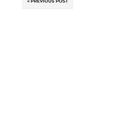
PREVIOUS POST
navigation