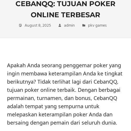
CEBANQQ: TUJUAN POKER
ONLINE TERBESAR
August 8, 2025
admin
pkv games
Apakah Anda seorang penggemar poker yang
ingin membawa keterampilan Anda ke tingkat
berikutnya? Tidak terlihat lagi dari CebanQQ,
tujuan poker online terbaik. Dengan berbagai
permainan, turnamen, dan bonus, CebanQQ
adalah tempat yang sempurna untuk
melepaskan keterampilan poker Anda dan
bersaing dengan pemain dari seluruh dunia.