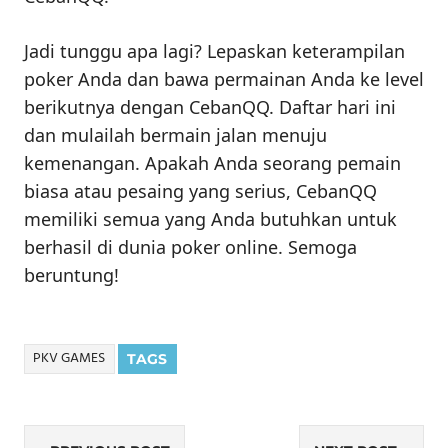
Jadi tunggu apa lagi? Lepaskan keterampilan
poker Anda dan bawa permainan Anda ke level
berikutnya dengan CebanQQ. Daftar hari ini
dan mulailah bermain jalan menuju
kemenangan. Apakah Anda seorang pemain
biasa atau pesaing yang serius, CebanQQ
memiliki semua yang Anda butuhkan untuk
berhasil di dunia poker online. Semoga
beruntung!
PKV GAMES
TAGS
Post