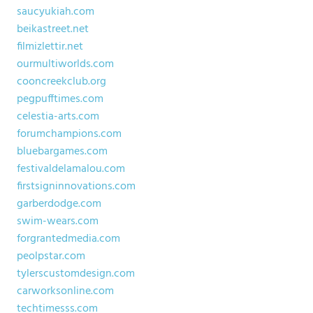
saucyukiah.com
beikastreet.net
filmizlettir.net
ourmultiworlds.com
cooncreekclub.org
pegpufftimes.com
celestia-arts.com
forumchampions.com
bluebargames.com
festivaldelamalou.com
firstsigninnovations.com
garberdodge.com
swim-wears.com
forgrantedmedia.com
peolpstar.com
tylerscustomdesign.com
carworksonline.com
techtimesss.com