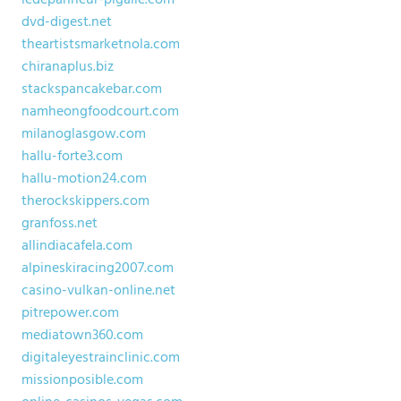
dvd-digest.net
theartistsmarketnola.com
chiranaplus.biz
stackspancakebar.com
namheongfoodcourt.com
milanoglasgow.com
hallu-forte3.com
hallu-motion24.com
therockskippers.com
granfoss.net
allindiacafela.com
alpineskiracing2007.com
casino-vulkan-online.net
pitrepower.com
mediatown360.com
digitaleyestrainclinic.com
missionposible.com