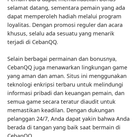
selamat datang, sementara pemain yang ada
dapat memperoleh hadiah melalui program
loyalitas. Dengan promosi reguler dan acara
khusus, selalu ada sesuatu yang menarik
terjadi di CebanQQ.
Selain berbagai permainan dan bonusnya,
CebanQQ juga menawarkan lingkungan game
yang aman dan aman. Situs ini menggunakan
teknologi enkripsi terbaru untuk melindungi
informasi pribadi dan keuangan pemain, dan
semua game secara teratur diaudit untuk
memastikan keadilan. Dengan dukungan
pelanggan 24/7, Anda dapat yakin bahwa Anda
berada di tangan yang baik saat bermain di
CebanQQ.