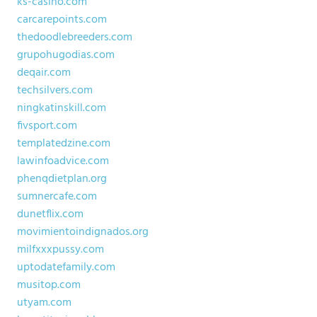
ks-casino.com
carcarepoints.com
thedoodlebreeders.com
grupohugodias.com
deqair.com
techsilvers.com
ningkatinskill.com
fivsport.com
templatedzine.com
lawinfoadvice.com
phenqdietplan.org
sumnercafe.com
dunetflix.com
movimientoindignados.org
milfxxxpussy.com
uptodatefamily.com
musitop.com
utyam.com