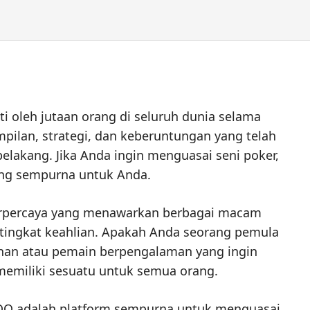
i oleh jutaan orang di seluruh dunia selama
pilan, strategi, dan keberuntungan yang telah
belakang. Jika Anda ingin menguasai seni poker,
ang sempurna untuk Anda.
terpercaya yang menawarkan berbagai macam
tingkat keahlian. Apakah Anda seorang pemula
inan atau pemain berpengalaman yang ingin
emiliki sesuatu untuk semua orang.
QQ adalah platform sempurna untuk menguasai