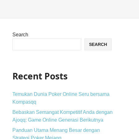
Search
SEARCH
Recent Posts
Temukan Dunia Poker Online Seru bersama
Kompasqq
Bebaskan Semangat Kompetitif Anda dengan
Ajoqq: Game Online Generasi Berikutnya
Panduan Utama Menang Besar dengan
Strategi Poker Mejaqq