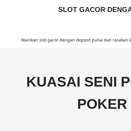
Skip
SLOT GACOR DENGA
to
content
Mainkan slot gacor dengan deposit pulsa dan rasakan
KUASAI SENI 
POKER 