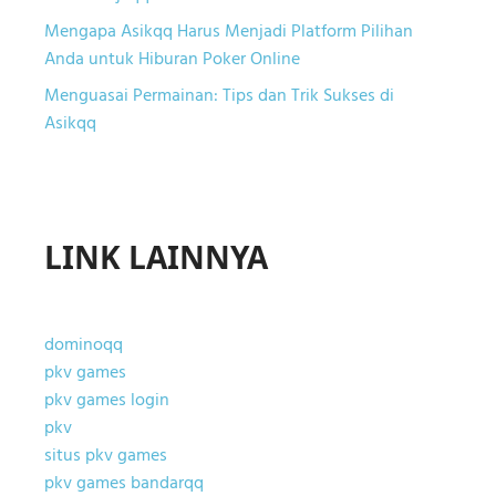
Mengapa Asikqq Harus Menjadi Platform Pilihan
Anda untuk Hiburan Poker Online
Menguasai Permainan: Tips dan Trik Sukses di
Asikqq
LINK LAINNYA
dominoqq
pkv games
pkv games login
pkv
situs pkv games
pkv games bandarqq