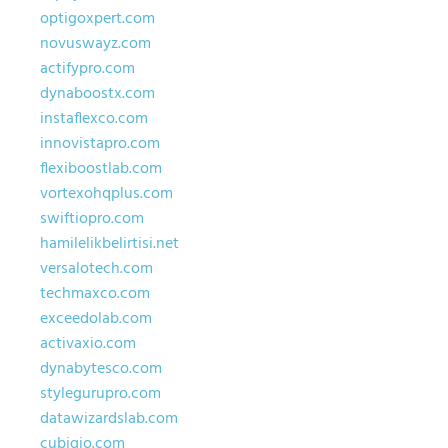
optigoxpert.com
novuswayz.com
actifypro.com
dynaboostx.com
instaflexco.com
innovistapro.com
flexiboostlab.com
vortexohqplus.com
swiftiopro.com
hamilelikbelirtisi.net
versalotech.com
techmaxco.com
exceedolab.com
activaxio.com
dynabytesco.com
stylegurupro.com
datawizardslab.com
cubiqio.com