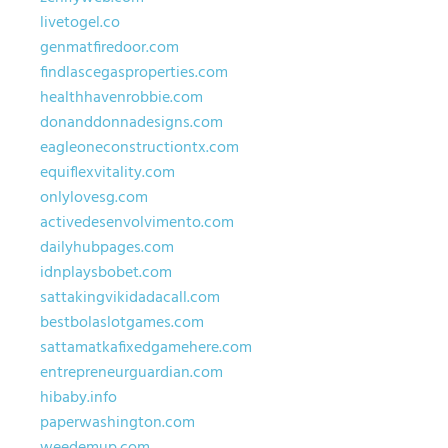
livetogel.co
genmatfiredoor.com
findlascegasproperties.com
healthhavenrobbie.com
donanddonnadesigns.com
eagleoneconstructiontx.com
equiflexvitality.com
onlylovesg.com
activedesenvolvimento.com
dailyhubpages.com
idnplaysbobet.com
sattakingvikidadacall.com
bestbolaslotgames.com
sattamatkafixedgamehere.com
entrepreneurguardian.com
hibaby.info
paperwashington.com