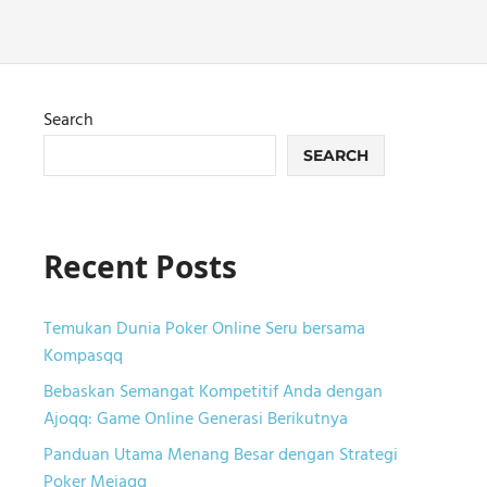
Search
SEARCH
Recent Posts
Temukan Dunia Poker Online Seru bersama
Kompasqq
Bebaskan Semangat Kompetitif Anda dengan
Ajoqq: Game Online Generasi Berikutnya
Panduan Utama Menang Besar dengan Strategi
Poker Mejaqq