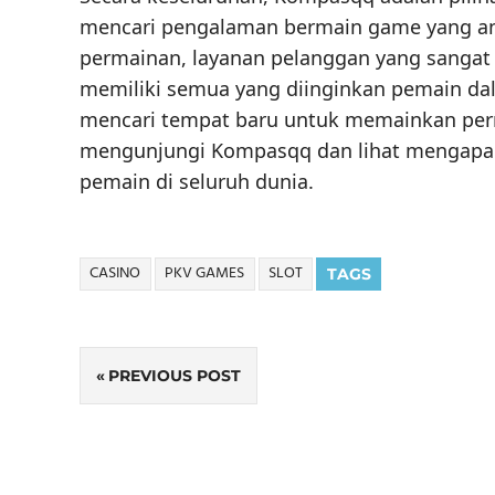
mencari pengalaman bermain game yang a
permainan, layanan pelanggan yang sangat
memiliki semua yang diinginkan pemain dal
mencari tempat baru untuk memainkan perm
mengunjungi Kompasqq dan lihat mengapa t
pemain di seluruh dunia.
CASINO
PKV GAMES
SLOT
TAGS
Post
PREVIOUS POST
navigation