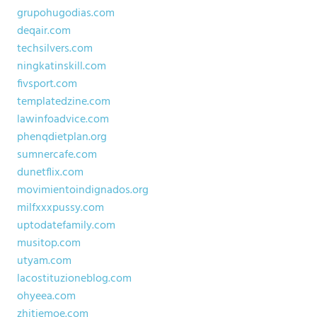
grupohugodias.com
deqair.com
techsilvers.com
ningkatinskill.com
fivsport.com
templatedzine.com
lawinfoadvice.com
phenqdietplan.org
sumnercafe.com
dunetflix.com
movimientoindignados.org
milfxxxpussy.com
uptodatefamily.com
musitop.com
utyam.com
lacostituzioneblog.com
ohyeea.com
zhitiemoe.com