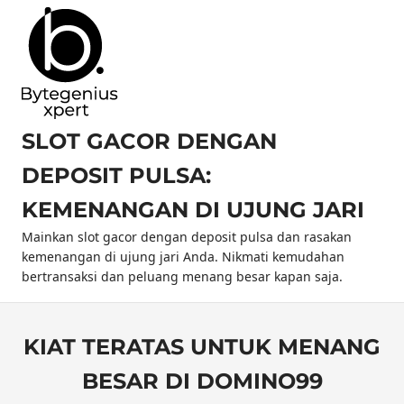
Skip
to
content
SLOT GACOR DENGAN
DEPOSIT PULSA:
KEMENANGAN DI UJUNG JARI
Mainkan slot gacor dengan deposit pulsa dan rasakan
kemenangan di ujung jari Anda. Nikmati kemudahan
bertransaksi dan peluang menang besar kapan saja.
KIAT TERATAS UNTUK MENANG
BESAR DI DOMINO99