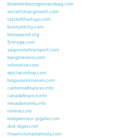
bloemenbezorgenvandaag.com
secrettohairgrowth.com
tasteofthaitogo.com
bunnynkitty.com
bezopasnik.org
fjmnxga.com
saigonstartransport.com
bangmaxwin.com
infonetive.com
epictacoshop.com
biopuraskinserum.com
californiafinances.info
canadafinance.info
nevadamoney.info
rimene.com
ledepanneur-pigalle.com
dvd-digest.net
theartistsmarketnola.com