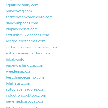
equiflexvitality.com
onlylovesg.com
activedesenvolvimento.com
dailyhubpages.com
idnplaysbobet.com
sattakingvikidadacall.com
bestbolaslotgames.com
sattamatkafixedgamehere.com
entrepreneurguardian.com
hibaby.info
paperwashington.com
weedemup.com
bestchancecasino.com
bilalliaqat.com
autodispensadores.com
inductioncooktopp.com
newsmedicaltoday.com
roofingnevada.info