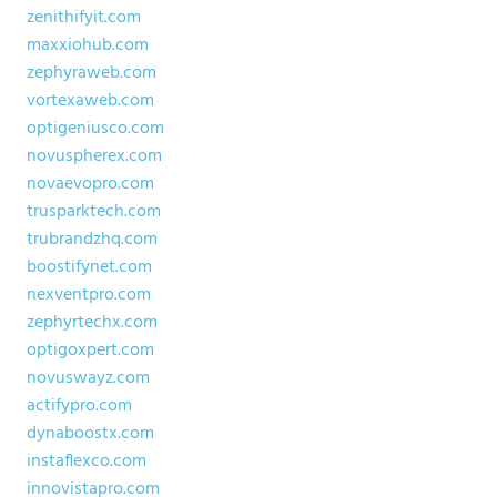
zenithifyit.com
maxxiohub.com
zephyraweb.com
vortexaweb.com
optigeniusco.com
novuspherex.com
novaevopro.com
trusparktech.com
trubrandzhq.com
boostifynet.com
nexventpro.com
zephyrtechx.com
optigoxpert.com
novuswayz.com
actifypro.com
dynaboostx.com
instaflexco.com
innovistapro.com