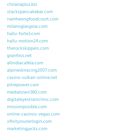
chiranaplus.biz
stackspancakebar.com
namheongfoodcourt.com
milanoglasgow.com
hallu-forte3.com
hallu-motion24.com
therockskippers.com
granfoss.net
allindiacafela.com
alpineskiracing2007.com
casino-vulkan-online.net
pitrepower.com
mediatown360.com
digitaleyestrainclinic.com
missionposible.com
online-casinos-vegas.com
xfinityrouterlogin.com
marketingjacks.com