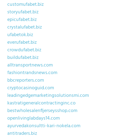
customufabet.biz
storyufabet.biz
epicufabet.biz
crystalufabet.biz
ufabetok.biz
everufabet.biz
crowdufabet.biz
buildufabet.biz
alltransportnews.com
fashiontrandsnews.com
bbcreporters.com
cryptocasinoguid.com
leadingedgemarketingsolutionsmi.com
kastratigeneralcontractinginc.co
bestwholesalenfljerseysshop.com
openlivinglabdays14.com
ayurvedakonsultti-kari-nokela.com
antitraders.biz