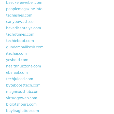
baeckereiweber.com
peoplemagazine.info
techashes.com
canyouwash.co
havadisantalya.com
techdtimes.com
techieboot.com
gundembalikesir.com
itechar.com
yesbold.com
healthhubzone.com
ebaraat.com
techjuiced.com
byteboosttech.com
magnexushub.com
virtuogoweb.com
biglotshours.com
buyliraglutide.com