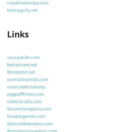
nopalinaeuropa.com
biomagnify.net
Links
saucyukiah.com
beikastreet.net
filmizlettir.net
ourmultiworlds.com
cooncreekclub.org
pegpufftimes.com
celestia-arts.com
forumchampions.com
bluebargames.com
festivaldelamalou.com
firstsigninnovations.com