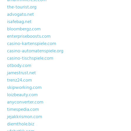
amarinhillcrest.com
the-tourist.org
advogato.net
isafebag.net
bloombergz.com
enterpriseboosts.com
casino-kartenspiele.com
casino-automatenspiele.org
casino-tischspiele.com
otbody.com
jamestrust.net
trenz24.com
skipworking.com
loizbeauty.com
anyconverter.com
timespedia.com
jejakkrismon.com
diemthole.biz