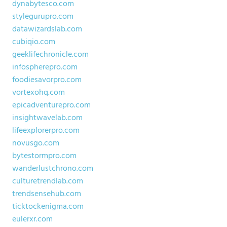
dynabytesco.com
stylegurupro.com
datawizardslab.com
cubiqio.com
geeklifechronicle.com
infospherepro.com
foodiesavorpro.com
vortexohq.com
epicadventurepro.com
insightwavelab.com
lifeexplorerpro.com
novusgo.com
bytestormpro.com
wanderlustchrono.com
culturetrendlab.com
trendsensehub.com
ticktockenigma.com
eulerxr.com