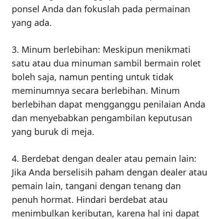
ponsel Anda dan fokuslah pada permainan
yang ada.
3. Minum berlebihan: Meskipun menikmati
satu atau dua minuman sambil bermain rolet
boleh saja, namun penting untuk tidak
meminumnya secara berlebihan. Minum
berlebihan dapat mengganggu penilaian Anda
dan menyebabkan pengambilan keputusan
yang buruk di meja.
4. Berdebat dengan dealer atau pemain lain:
Jika Anda berselisih paham dengan dealer atau
pemain lain, tangani dengan tenang dan
penuh hormat. Hindari berdebat atau
menimbulkan keributan, karena hal ini dapat