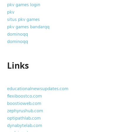
pkv games login
pkv
situs pkv games
pkv games bandarqq
dominoqq
dominoqq
Links
educationalnewsupdates.com
flexiboostco.com
boostioweb.com
zephyrushub.com
optipathlab.com
dynabytelab.com