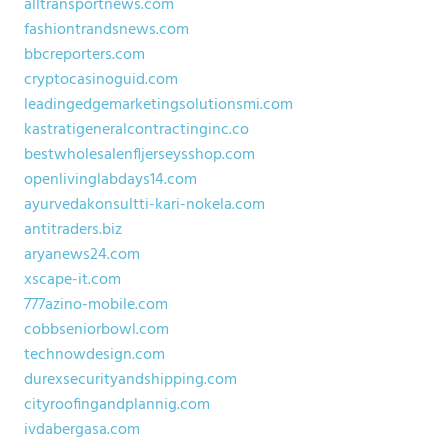
alltransportnews.com
fashiontrandsnews.com
bbcreporters.com
cryptocasinoguid.com
leadingedgemarketingsolutionsmi.com
kastratigeneralcontractinginc.co
bestwholesalenfljerseysshop.com
openlivinglabdays14.com
ayurvedakonsultti-kari-nokela.com
antitraders.biz
aryanews24.com
xscape-it.com
777azino-mobile.com
cobbseniorbowl.com
technowdesign.com
durexsecurityandshipping.com
cityroofingandplannig.com
ivdabergasa.com