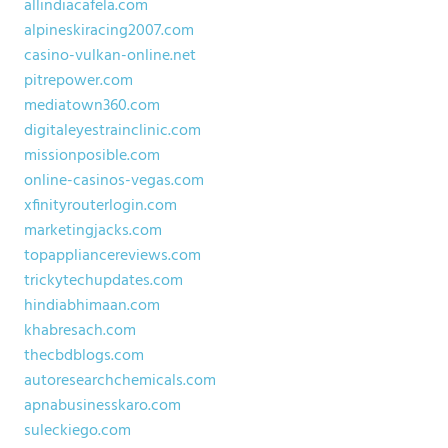
allindiacafela.com
alpineskiracing2007.com
casino-vulkan-online.net
pitrepower.com
mediatown360.com
digitaleyestrainclinic.com
missionposible.com
online-casinos-vegas.com
xfinityrouterlogin.com
marketingjacks.com
topappliancereviews.com
trickytechupdates.com
hindiabhimaan.com
khabresach.com
thecbdblogs.com
autoresearchchemicals.com
apnabusinesskaro.com
suleckiego.com