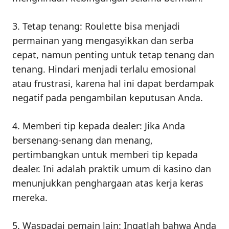
3. Tetap tenang: Roulette bisa menjadi
permainan yang mengasyikkan dan serba
cepat, namun penting untuk tetap tenang dan
tenang. Hindari menjadi terlalu emosional
atau frustrasi, karena hal ini dapat berdampak
negatif pada pengambilan keputusan Anda.
4. Memberi tip kepada dealer: Jika Anda
bersenang-senang dan menang,
pertimbangkan untuk memberi tip kepada
dealer. Ini adalah praktik umum di kasino dan
menunjukkan penghargaan atas kerja keras
mereka.
5. Waspadai pemain lain: Ingatlah bahwa Anda