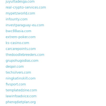
juyultadesga.com
real-crypto-services.com
mypetzworld.com
infounty.com
investparaguay-eu.com
bwc88asia.com
extrem-poker.com
ks-casino.com
carcarepoints.com
thedoodlebreeders.com
grupohugodias.com
deqair.com
techsilvers.com
ningkatinskill.com
fivsport.com
templatedzine.com
lawinfoadvice.com
phenqdietplan.org