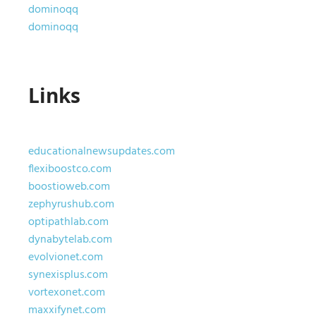
dominoqq
dominoqq
Links
educationalnewsupdates.com
flexiboostco.com
boostioweb.com
zephyrushub.com
optipathlab.com
dynabytelab.com
evolvionet.com
synexisplus.com
vortexonet.com
maxxifynet.com