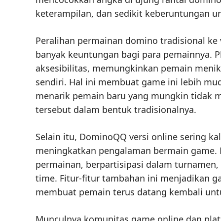
keterampilan, dan sedikit keberuntungan 
Peralihan permainan domino tradisional ke
banyak keuntungan bagi para pemainnya. 
aksesibilitas, memungkinkan pemain meni
sendiri. Hal ini membuat game ini lebih mud
menarik pemain baru yang mungkin tidak 
tersebut dalam bentuk tradisionalnya.
Selain itu, DominoQQ versi online sering ka
meningkatkan pengalaman bermain game. 
permainan, berpartisipasi dalam turnamen, 
time. Fitur-fitur tambahan ini menjadikan g
membuat pemain terus datang kembali unt
Munculnya komunitas game online dan platf