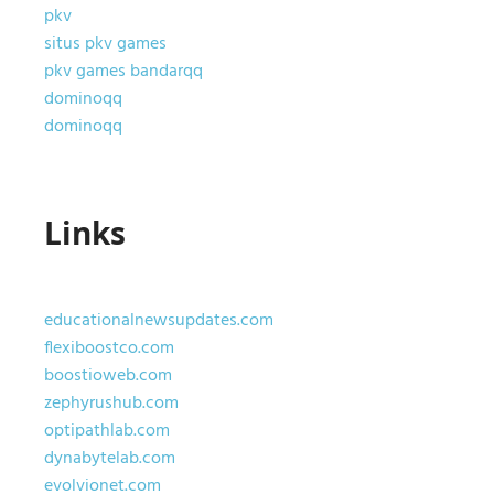
pkv
situs pkv games
pkv games bandarqq
dominoqq
dominoqq
Links
educationalnewsupdates.com
flexiboostco.com
boostioweb.com
zephyrushub.com
optipathlab.com
dynabytelab.com
evolvionet.com