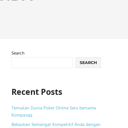
Search
SEARCH
Recent Posts
Temukan Dunia Poker Online Seru bersama
Kompasqq
Bebaskan Semangat Kompetitif Anda dengan