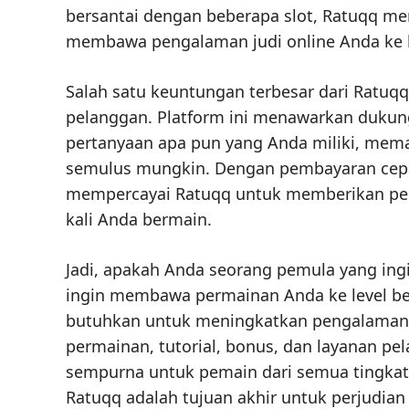
bersantai dengan beberapa slot, Ratuqq m
membawa pengalaman judi online Anda ke l
Salah satu keuntungan terbesar dari Ratuq
pelanggan. Platform ini menawarkan duku
pertanyaan apa pun yang Anda miliki, me
semulus mungkin. Dengan pembayaran cepa
mempercayai Ratuqq untuk memberikan pe
kali Anda bermain.
Jadi, apakah Anda seorang pemula yang ing
ingin membawa permainan Anda ke level be
butuhkan untuk meningkatkan pengalaman 
permainan, tutorial, bonus, dan layanan p
sempurna untuk pemain dari semua tingkatan
Ratuqq adalah tujuan akhir untuk perjudian 