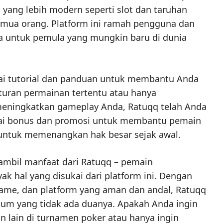
n yang lebih modern seperti slot dan taruhan
emua orang. Platform ini ramah pengguna dan
 untuk pemula yang mungkin baru di dunia
i tutorial dan panduan untuk membantu Anda
turan permainan tertentu atau hanya
meningkatkan gameplay Anda, Ratuqq telah Anda
agai bonus dan promosi untuk membantu pemain
ntuk memenangkan hak besar sejak awal.
mbil manfaat dari Ratuqq – pemain
 hal yang disukai dari platform ini. Dengan
 game, dan platform yang aman dan andal, Ratuqq
m yang tidak ada duanya. Apakah Anda ingin
 lain di turnamen poker atau hanya ingin