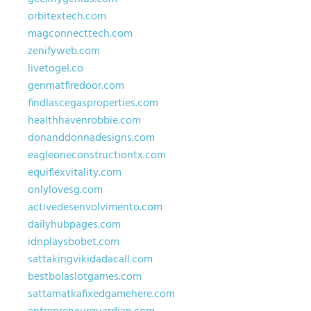
orbitextech.com
magconnecttech.com
zenifyweb.com
livetogel.co
genmatfiredoor.com
findlascegasproperties.com
healthhavenrobbie.com
donanddonnadesigns.com
eagleoneconstructiontx.com
equiflexvitality.com
onlylovesg.com
activedesenvolvimento.com
dailyhubpages.com
idnplaysbobet.com
sattakingvikidadacall.com
bestbolaslotgames.com
sattamatkafixedgamehere.com