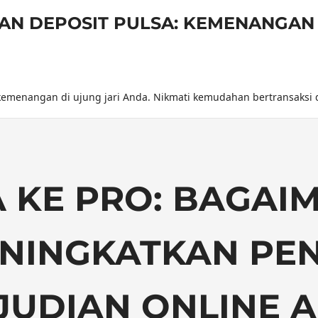
N DEPOSIT PULSA: KEMENANGAN 
 kemenangan di ujung jari Anda. Nikmati kemudahan bertransaksi
A KE PRO: BAGAI
ENINGKATKAN PE
JUDIAN ONLINE 