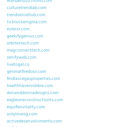
wanderlustchrono.com
culturetrendlab.com
trendsensehub.com
ticktockenigma.com
eulerxr.com
geekifygenius.com
orbitextech.com
magconnecttech.com
zenifyweb.com
livetogel.co
genmatfiredoor.com
findlascegasproperties.com
healthhavenrobbie.com
donanddonnadesigns.com
eagleoneconstructiontx.com
equiflexvitality.com
onlylovesg.com
activedesenvolvimento.com