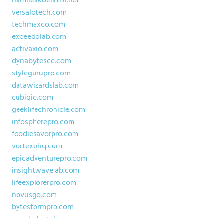
hamilelikbelirtisi.net
versalotech.com
techmaxco.com
exceedolab.com
activaxio.com
dynabytesco.com
stylegurupro.com
datawizardslab.com
cubiqio.com
geeklifechronicle.com
infospherepro.com
foodiesavorpro.com
vortexohq.com
epicadventurepro.com
insightwavelab.com
lifeexplorerpro.com
novusgo.com
bytestormpro.com