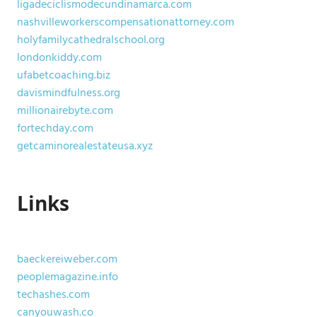
ligadeciclismodecundinamarca.com
nashvilleworkerscompensationattorney.com
holyfamilycathedralschool.org
londonkiddy.com
ufabetcoaching.biz
davismindfulness.org
millionairebyte.com
fortechday.com
getcaminorealestateusa.xyz
Links
baeckereiweber.com
peoplemagazine.info
techashes.com
canyouwash.co