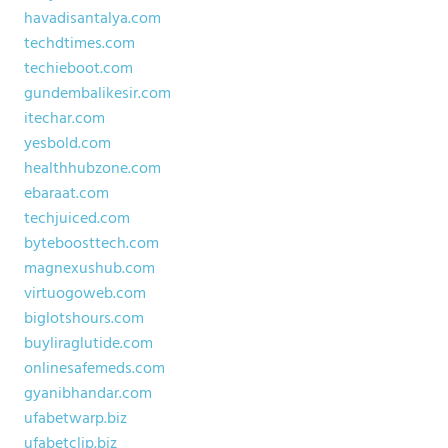
havadisantalya.com
techdtimes.com
techieboot.com
gundembalikesir.com
itechar.com
yesbold.com
healthhubzone.com
ebaraat.com
techjuiced.com
byteboosttech.com
magnexushub.com
virtuogoweb.com
biglotshours.com
buyliraglutide.com
onlinesafemeds.com
gyanibhandar.com
ufabetwarp.biz
ufabetclip.biz