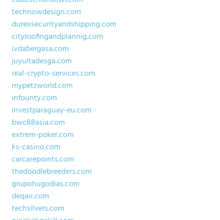
technowdesign.com
durexsecurityandshipping.com
cityroofingandplannig.com
ivdabergasa.com
juyultadesga.com
real-crypto-services.com
mypetzworld.com
infounty.com
investparaguay-eu.com
bwc88asia.com
extrem-poker.com
ks-casino.com
carcarepoints.com
thedoodlebreeders.com
grupohugodias.com
deqair.com
techsilvers.com