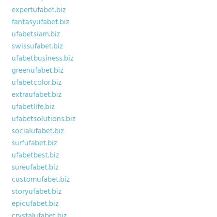
expertufabet.biz
fantasyufabet.biz
ufabetsiam.biz
swissufabet.biz
ufabetbusiness.biz
greenufabet.biz
ufabetcolor.biz
extraufabet.biz
ufabetlife.biz
ufabetsolutions.biz
socialufabet.biz
surfufabet.biz
ufabetbest.biz
sureufabet.biz
customufabet.biz
storyufabet.biz
epicufabet.biz
crystalufabet.biz