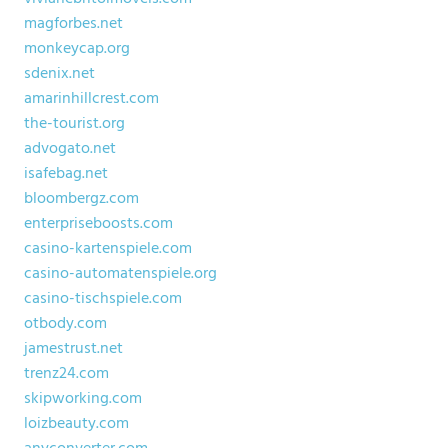
magforbes.net
monkeycap.org
sdenix.net
amarinhillcrest.com
the-tourist.org
advogato.net
isafebag.net
bloombergz.com
enterpriseboosts.com
casino-kartenspiele.com
casino-automatenspiele.org
casino-tischspiele.com
otbody.com
jamestrust.net
trenz24.com
skipworking.com
loizbeauty.com