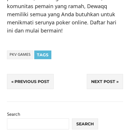
komunitas pemain yang ramah, Dewaqq
memiliki semua yang Anda butuhkan untuk
menikmati serunya poker online. Daftar hari
ini dan mulai bermain!
PKV GAMES
TAGS
Post
PREVIOUS POST
NEXT POST
navigation
Search
SEARCH