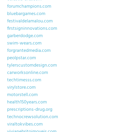
forumchampions.com
bluebargames.com
festivaldelamalou.com
firstsigninnovations.com
garberdodge.com
swim-wears.com
forgrantedmedia.com
peolpstar.com
tylerscustomdesign.com
carworksonline.com
techtimesss.com
virylstore.com
motorstell.com
health150years.com
prescriptions-drug.org
technocrewsolution.com
viraltokvibes.com
vivianebritoimoveis.com