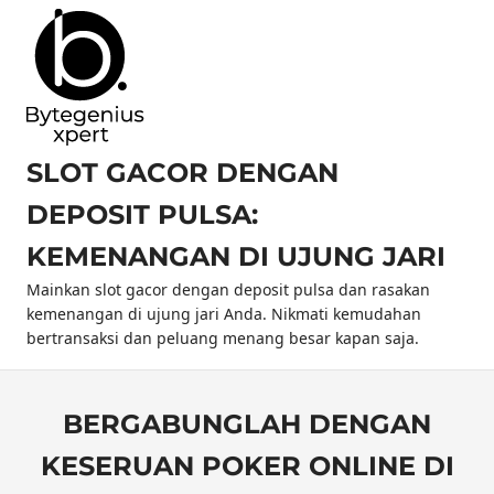
Skip
to
content
SLOT GACOR DENGAN
DEPOSIT PULSA:
KEMENANGAN DI UJUNG JARI
Mainkan slot gacor dengan deposit pulsa dan rasakan
kemenangan di ujung jari Anda. Nikmati kemudahan
bertransaksi dan peluang menang besar kapan saja.
BERGABUNGLAH DENGAN
KESERUAN POKER ONLINE DI