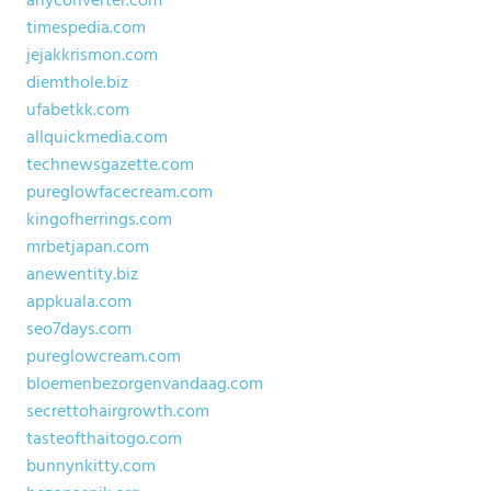
anyconverter.com
timespedia.com
jejakkrismon.com
diemthole.biz
ufabetkk.com
allquickmedia.com
technewsgazette.com
pureglowfacecream.com
kingofherrings.com
mrbetjapan.com
anewentity.biz
appkuala.com
seo7days.com
pureglowcream.com
bloemenbezorgenvandaag.com
secrettohairgrowth.com
tasteofthaitogo.com
bunnynkitty.com