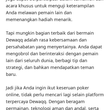
acara khusus untuk menguji keterampilan
Anda melawan pemain lain dan
memenangkan hadiah menarik.
Tapi mungkin bagian terbaik dari bermain
Dewaqq adalah rasa kebersamaan dan
persahabatan yang menyertainya. Anda dapat
mengobrol dan berinteraksi dengan pemain
lain dari seluruh dunia, berbagi tip dan
strategi, dan bahkan mendapatkan teman
baru.
Jadi jika Anda ingin ikut keseruan poker
online, tidak perlu mencari lagi selain platform
terpercaya Dewaqq. Dengan beragam
permainan, teknologi aman dan andal, serta