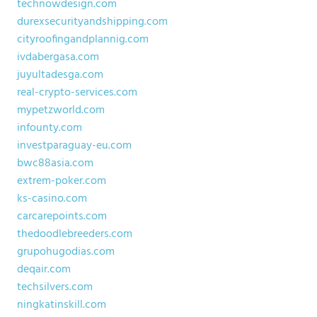
technowdesign.com
durexsecurityandshipping.com
cityroofingandplannig.com
ivdabergasa.com
juyultadesga.com
real-crypto-services.com
mypetzworld.com
infounty.com
investparaguay-eu.com
bwc88asia.com
extrem-poker.com
ks-casino.com
carcarepoints.com
thedoodlebreeders.com
grupohugodias.com
deqair.com
techsilvers.com
ningkatinskill.com