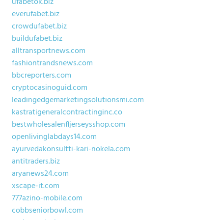
ufabetok.biz
everufabet.biz
crowdufabet.biz
buildufabet.biz
alltransportnews.com
fashiontrandsnews.com
bbcreporters.com
cryptocasinoguid.com
leadingedgemarketingsolutionsmi.com
kastratigeneralcontractinginc.co
bestwholesalenfljerseysshop.com
openlivinglabdays14.com
ayurvedakonsultti-kari-nokela.com
antitraders.biz
aryanews24.com
xscape-it.com
777azino-mobile.com
cobbseniorbowl.com