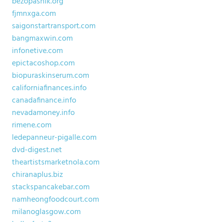
bezopasnik.org
fjmnxga.com
saigonstartransport.com
bangmaxwin.com
infonetive.com
epictacoshop.com
biopuraskinserum.com
californiafinances.info
canadafinance.info
nevadamoney.info
rimene.com
ledepanneur-pigalle.com
dvd-digest.net
theartistsmarketnola.com
chiranaplus.biz
stackspancakebar.com
namheongfoodcourt.com
milanoglasgow.com