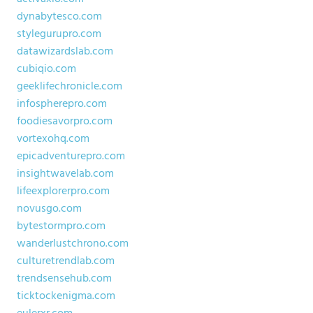
dynabytesco.com
stylegurupro.com
datawizardslab.com
cubiqio.com
geeklifechronicle.com
infospherepro.com
foodiesavorpro.com
vortexohq.com
epicadventurepro.com
insightwavelab.com
lifeexplorerpro.com
novusgo.com
bytestormpro.com
wanderlustchrono.com
culturetrendlab.com
trendsensehub.com
ticktockenigma.com