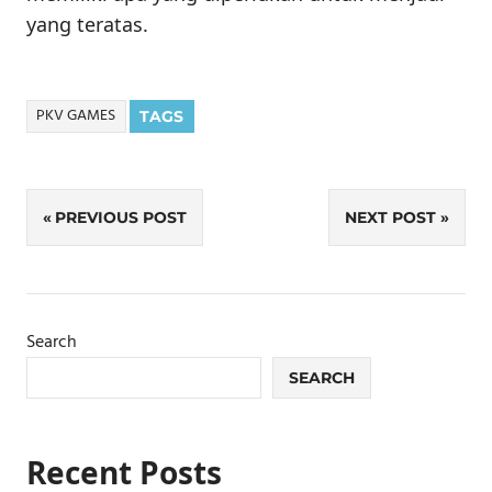
yang teratas.
PKV GAMES
TAGS
Post
PREVIOUS POST
NEXT POST
navigation
Search
SEARCH
Recent Posts