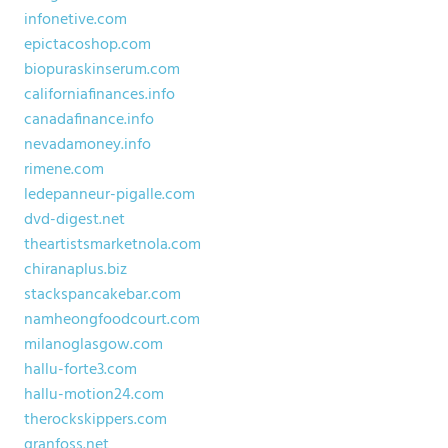
infonetive.com
epictacoshop.com
biopuraskinserum.com
californiafinances.info
canadafinance.info
nevadamoney.info
rimene.com
ledepanneur-pigalle.com
dvd-digest.net
theartistsmarketnola.com
chiranaplus.biz
stackspancakebar.com
namheongfoodcourt.com
milanoglasgow.com
hallu-forte3.com
hallu-motion24.com
therockskippers.com
granfoss.net