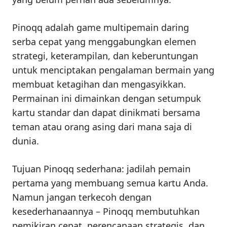
Pinoqq adalah game multipemain daring
serba cepat yang menggabungkan elemen
strategi, keterampilan, dan keberuntungan
untuk menciptakan pengalaman bermain yang
membuat ketagihan dan mengasyikkan.
Permainan ini dimainkan dengan setumpuk
kartu standar dan dapat dinikmati bersama
teman atau orang asing dari mana saja di
dunia.
Tujuan Pinoqq sederhana: jadilah pemain
pertama yang membuang semua kartu Anda.
Namun jangan terkecoh dengan
kesederhanaannya – Pinoqq membutuhkan
pemikiran cepat, perencanaan strategis, dan