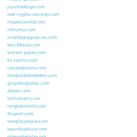
juyultadesga.com
real-crypto-services.com
mypetzworld.com
infounty.com
investparaguay-eu.com
bwc88asia.com
extrem-poker.com
ks-casino.com
carcarepoints.com
thedoodlebreeders.com
grupohugodias.com
deqair.com
techsilvers.com
ningkatinskill.com
fivsport.com
templatedzine.com
lawinfoadvice.com
phenqdietplan.org