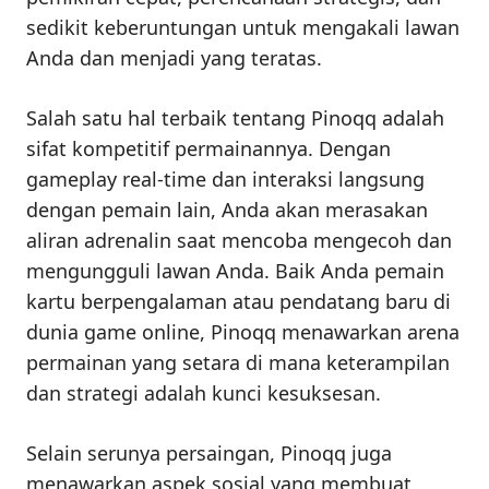
sedikit keberuntungan untuk mengakali lawan
Anda dan menjadi yang teratas.
Salah satu hal terbaik tentang Pinoqq adalah
sifat kompetitif permainannya. Dengan
gameplay real-time dan interaksi langsung
dengan pemain lain, Anda akan merasakan
aliran adrenalin saat mencoba mengecoh dan
mengungguli lawan Anda. Baik Anda pemain
kartu berpengalaman atau pendatang baru di
dunia game online, Pinoqq menawarkan arena
permainan yang setara di mana keterampilan
dan strategi adalah kunci kesuksesan.
Selain serunya persaingan, Pinoqq juga
menawarkan aspek sosial yang membuat