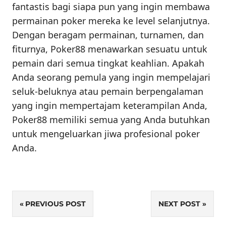
fantastis bagi siapa pun yang ingin membawa
permainan poker mereka ke level selanjutnya.
Dengan beragam permainan, turnamen, dan
fiturnya, Poker88 menawarkan sesuatu untuk
pemain dari semua tingkat keahlian. Apakah
Anda seorang pemula yang ingin mempelajari
seluk-beluknya atau pemain berpengalaman
yang ingin mempertajam keterampilan Anda,
Poker88 memiliki semua yang Anda butuhkan
untuk mengeluarkan jiwa profesional poker
Anda.
Post
PREVIOUS POST
NEXT POST
navigation