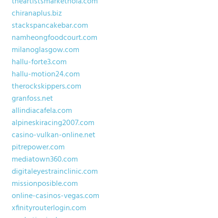
theartistsmarketnola.com
chiranaplus.biz
stackspancakebar.com
namheongfoodcourt.com
milanoglasgow.com
hallu-forte3.com
hallu-motion24.com
therockskippers.com
granfoss.net
allindiacafela.com
alpineskiracing2007.com
casino-vulkan-online.net
pitrepower.com
mediatown360.com
digitaleyestrainclinic.com
missionposible.com
online-casinos-vegas.com
xfinityrouterlogin.com