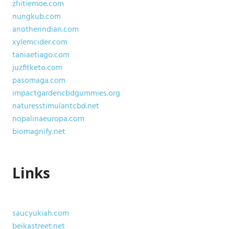
zhitiemoe.com
nungkub.com
anotherindian.com
xylemcider.com
taniaetiago.com
juzfitketo.com
pasomaga.com
impactgardencbdgummies.org
naturesstimulantcbd.net
nopalinaeuropa.com
biomagnify.net
Links
saucyukiah.com
beikastreet.net