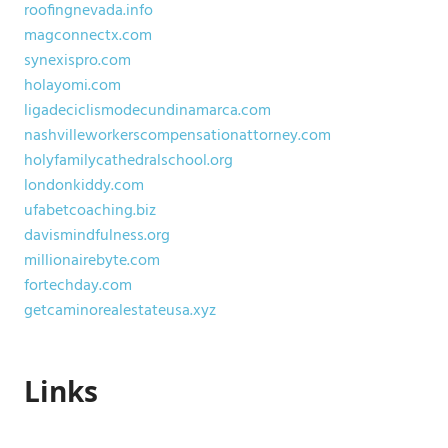
roofingnevada.info
magconnectx.com
synexispro.com
holayomi.com
ligadeciclismodecundinamarca.com
nashvilleworkerscompensationattorney.com
holyfamilycathedralschool.org
londonkiddy.com
ufabetcoaching.biz
davismindfulness.org
millionairebyte.com
fortechday.com
getcaminorealestateusa.xyz
Links