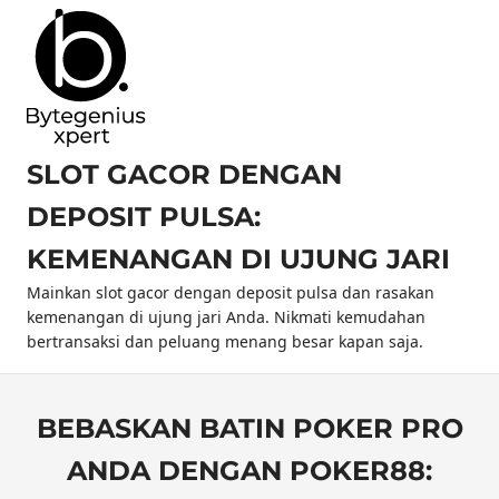
Skip
to
content
SLOT GACOR DENGAN
DEPOSIT PULSA:
KEMENANGAN DI UJUNG JARI
Mainkan slot gacor dengan deposit pulsa dan rasakan
kemenangan di ujung jari Anda. Nikmati kemudahan
bertransaksi dan peluang menang besar kapan saja.
BEBASKAN BATIN POKER PRO
ANDA DENGAN POKER88: