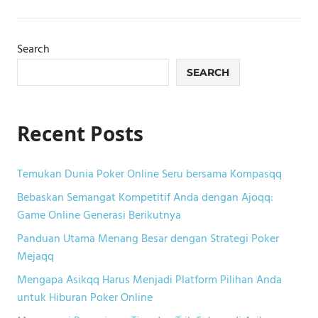
Search
SEARCH
Recent Posts
Temukan Dunia Poker Online Seru bersama Kompasqq
Bebaskan Semangat Kompetitif Anda dengan Ajoqq:
Game Online Generasi Berikutnya
Panduan Utama Menang Besar dengan Strategi Poker
Mejaqq
Mengapa Asikqq Harus Menjadi Platform Pilihan Anda
untuk Hiburan Poker Online