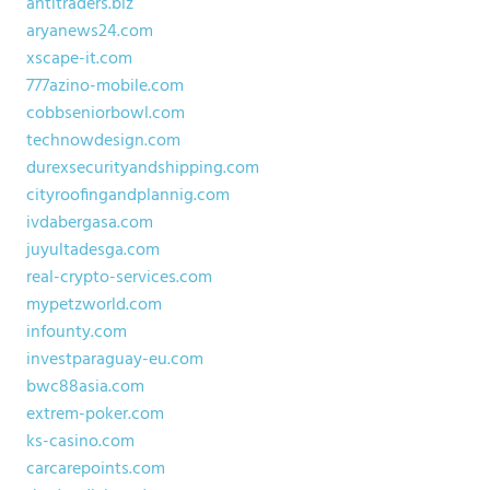
antitraders.biz
aryanews24.com
xscape-it.com
777azino-mobile.com
cobbseniorbowl.com
technowdesign.com
durexsecurityandshipping.com
cityroofingandplannig.com
ivdabergasa.com
juyultadesga.com
real-crypto-services.com
mypetzworld.com
infounty.com
investparaguay-eu.com
bwc88asia.com
extrem-poker.com
ks-casino.com
carcarepoints.com