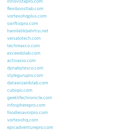
innovistapro.com
flexiboostlab.com
vortexohqplus.com
swiftiopro.com
hamilelikbelirtisi.net
versalotech.com
techmaxco.com
exceedolab.com
activaxio.com
dynabytesco.com
stylegurupro.com
datawizardslab.com
cubiqio.com
geeklifechronicle.com
infospherepro.com
foodiesavorpro.com
vortexohq.com
epicadventurepro.com