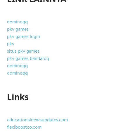
dominoqq
pkv games
pkv games login
pkv
situs pkv games
pkv games bandarqq
dominoqq
dominoqq
Links
educationalnewsupdates.com
flexiboostco.com