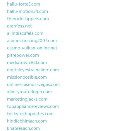
hallu-forte3.com
hallu-motion24.com
therockskippers.com
granfoss.net
allindiacafela.com
alpineskiracing2007.com
casino-vulkan-online.net
pitrepower.com
mediatown360.com
digitaleyestrainclinic.com
missionposible.com
online-casinos-vegas.com
xfinityrouterlogin.com
marketingjacks.com
topappliancereviews.com
trickytechupdates.com
hindiabhimaan.com
khabresach.com