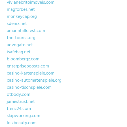
vivianebritoimoveis.com
magforbes.net
monkeycap.org
sdenix.net
amarinhillcrest.com
the-tourist.org
advogato.net
isafebag.net
bloombergz.com
enterpriseboosts.com
casino-kartenspiele.com
casino-automatenspiele.org
casino-tischspiele.com
otbody.com
jamestrust.net
trenz24.com
skipworking.com
loizbeauty.com