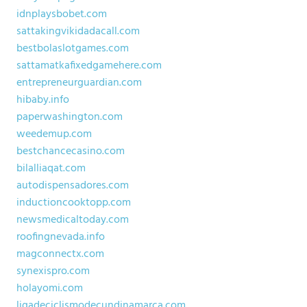
idnplaysbobet.com
sattakingvikidadacall.com
bestbolaslotgames.com
sattamatkafixedgamehere.com
entrepreneurguardian.com
hibaby.info
paperwashington.com
weedemup.com
bestchancecasino.com
bilalliaqat.com
autodispensadores.com
inductioncooktopp.com
newsmedicaltoday.com
roofingnevada.info
magconnectx.com
synexispro.com
holayomi.com
ligadeciclismodecundinamarca.com