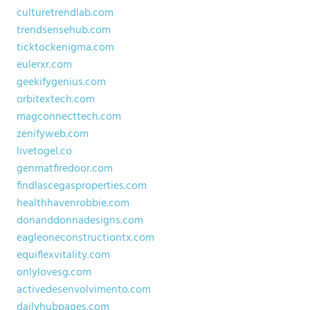
culturetrendlab.com
trendsensehub.com
ticktockenigma.com
eulerxr.com
geekifygenius.com
orbitextech.com
magconnecttech.com
zenifyweb.com
livetogel.co
genmatfiredoor.com
findlascegasproperties.com
healthhavenrobbie.com
donanddonnadesigns.com
eagleoneconstructiontx.com
equiflexvitality.com
onlylovesg.com
activedesenvolvimento.com
dailyhubpages.com