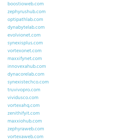
boostioweb.com
zephyrushub.com
optipathlab.com
dynabytelab.com
evolvionet.com
synexisplus.com
vortexonet.com
maxxifynet.com
innovexahub.com
dynacorelab.com
synexistechco.com
truvivopro.com
vividusco.com
vortexahq.com
zenithifyit.com
maxxiohub.com
zephyraweb.com
vortexaweb.com