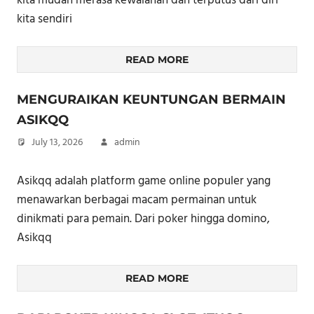
kita mudah merasa kewalahan dan terputus dari diri
kita sendiri
READ MORE
MENGURAIKAN KEUNTUNGAN BERMAIN
ASIKQQ
July 13, 2026
admin
Asikqq adalah platform game online populer yang
menawarkan berbagai macam permainan untuk
dinikmati para pemain. Dari poker hingga domino,
Asikqq
READ MORE