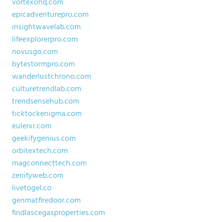
vortexohq.com
epicadventurepro.com
insightwavelab.com
lifeexplorerpro.com
novusgo.com
bytestormpro.com
wanderlustchrono.com
culturetrendlab.com
trendsensehub.com
ticktockenigma.com
eulerxr.com
geekifygenius.com
orbitextech.com
magconnecttech.com
zenifyweb.com
livetogel.co
genmatfiredoor.com
findlascegasproperties.com