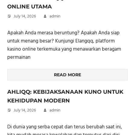
ONLINE UTAMA
July 14, 2026
admin
Apakah Anda merasa beruntung? Apakah Anda siap
untuk menang besar? Kunjungi Elangqq, platform
kasino online terkemuka yang menawarkan beragam
permainan
READ MORE
AHLIQQ: KEBIJAKSANAAN KUNO UNTUK
KEHIDUPAN MODERN
July 14, 2026
admin
Di dunia yang serba cepat dan terus berubah saat ini,