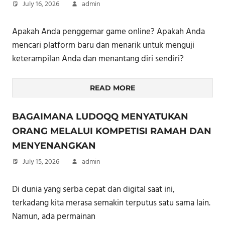
July 16, 2026
admin
Apakah Anda penggemar game online? Apakah Anda
mencari platform baru dan menarik untuk menguji
keterampilan Anda dan menantang diri sendiri?
READ MORE
BAGAIMANA LUDOQQ MENYATUKAN
ORANG MELALUI KOMPETISI RAMAH DAN
MENYENANGKAN
July 15, 2026
admin
Di dunia yang serba cepat dan digital saat ini,
terkadang kita merasa semakin terputus satu sama lain.
Namun, ada permainan