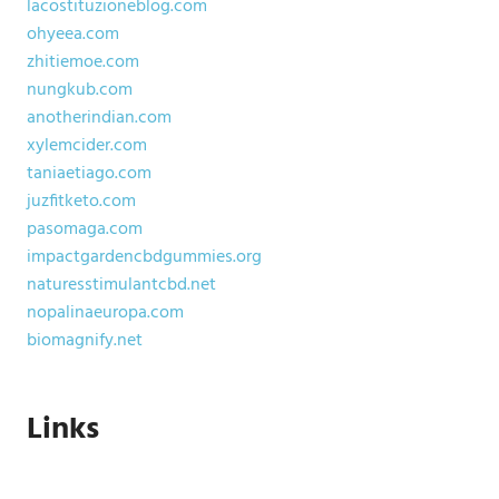
lacostituzioneblog.com
ohyeea.com
zhitiemoe.com
nungkub.com
anotherindian.com
xylemcider.com
taniaetiago.com
juzfitketo.com
pasomaga.com
impactgardencbdgummies.org
naturesstimulantcbd.net
nopalinaeuropa.com
biomagnify.net
Links