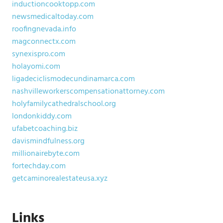
inductioncooktopp.com
newsmedicaltoday.com
roofingnevada.info
magconnectx.com
synexispro.com
holayomi.com
ligadeciclismodecundinamarca.com
nashvilleworkerscompensationattorney.com
holyfamilycathedralschool.org
londonkiddy.com
ufabetcoaching.biz
davismindfulness.org
millionairebyte.com
fortechday.com
getcaminorealestateusa.xyz
Links