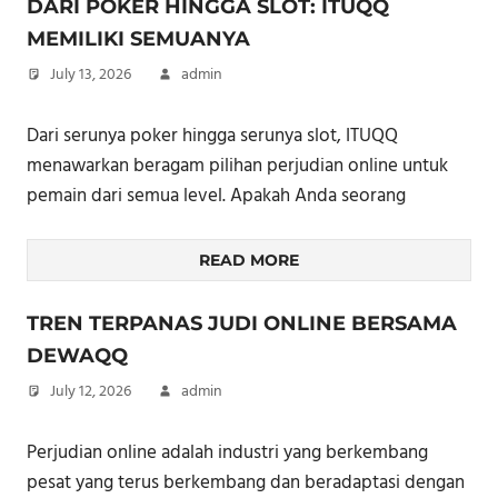
DARI POKER HINGGA SLOT: ITUQQ
MEMILIKI SEMUANYA
July 13, 2026
admin
Dari serunya poker hingga serunya slot, ITUQQ
menawarkan beragam pilihan perjudian online untuk
pemain dari semua level. Apakah Anda seorang
READ MORE
TREN TERPANAS JUDI ONLINE BERSAMA
DEWAQQ
July 12, 2026
admin
Perjudian online adalah industri yang berkembang
pesat yang terus berkembang dan beradaptasi dengan