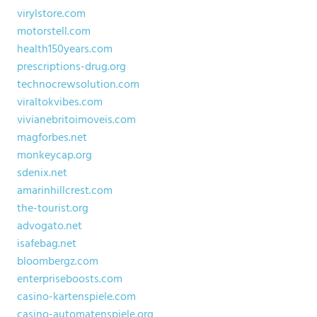
virylstore.com
motorstell.com
health150years.com
prescriptions-drug.org
technocrewsolution.com
viraltokvibes.com
vivianebritoimoveis.com
magforbes.net
monkeycap.org
sdenix.net
amarinhillcrest.com
the-tourist.org
advogato.net
isafebag.net
bloombergz.com
enterpriseboosts.com
casino-kartenspiele.com
casino-automatenspiele.org