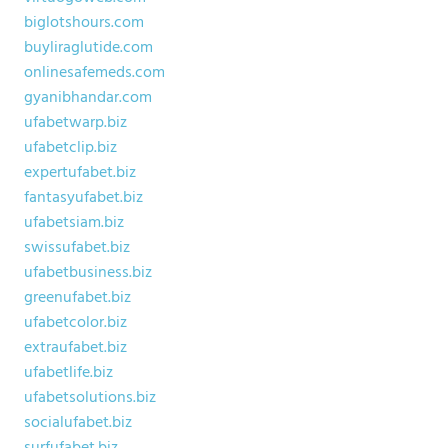
biglotshours.com
buyliraglutide.com
onlinesafemeds.com
gyanibhandar.com
ufabetwarp.biz
ufabetclip.biz
expertufabet.biz
fantasyufabet.biz
ufabetsiam.biz
swissufabet.biz
ufabetbusiness.biz
greenufabet.biz
ufabetcolor.biz
extraufabet.biz
ufabetlife.biz
ufabetsolutions.biz
socialufabet.biz