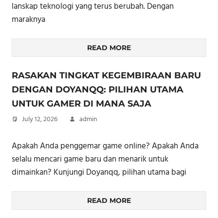
lanskap teknologi yang terus berubah. Dengan
maraknya
READ MORE
RASAKAN TINGKAT KEGEMBIRAAN BARU
DENGAN DOYANQQ: PILIHAN UTAMA
UNTUK GAMER DI MANA SAJA
July 12, 2026
admin
Apakah Anda penggemar game online? Apakah Anda
selalu mencari game baru dan menarik untuk
dimainkan? Kunjungi Doyanqq, pilihan utama bagi
READ MORE