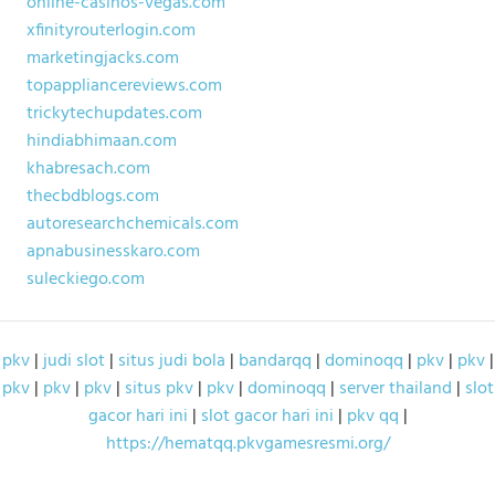
online-casinos-vegas.com
xfinityrouterlogin.com
marketingjacks.com
topappliancereviews.com
trickytechupdates.com
hindiabhimaan.com
khabresach.com
thecbdblogs.com
autoresearchchemicals.com
apnabusinesskaro.com
suleckiego.com
pkv
|
judi slot
|
situs judi bola
|
bandarqq
|
dominoqq
|
pkv
|
pkv
|
pkv
|
pkv
|
pkv
|
situs pkv
|
pkv
|
dominoqq
|
server thailand
|
slot
gacor hari ini
|
slot gacor hari ini
|
pkv qq
|
https://hematqq.pkvgamesresmi.org/