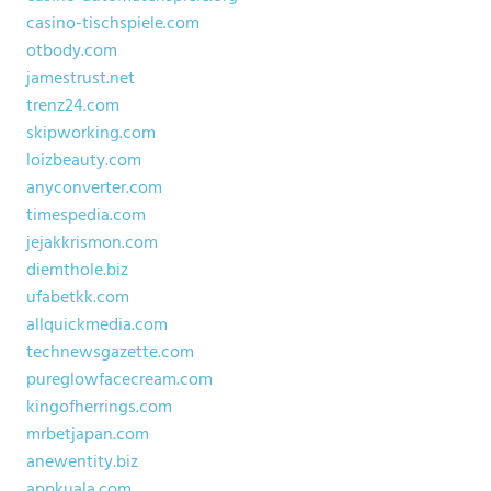
casino-tischspiele.com
otbody.com
jamestrust.net
trenz24.com
skipworking.com
loizbeauty.com
anyconverter.com
timespedia.com
jejakkrismon.com
diemthole.biz
ufabetkk.com
allquickmedia.com
technewsgazette.com
pureglowfacecream.com
kingofherrings.com
mrbetjapan.com
anewentity.biz
appkuala.com