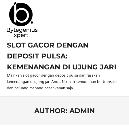
Skip
to
content
SLOT GACOR DENGAN
DEPOSIT PULSA:
KEMENANGAN DI UJUNG JARI
Mainkan slot gacor dengan deposit pulsa dan rasakan
kemenangan di ujung jari Anda. Nikmati kemudahan bertransaksi
dan peluang menang besar kapan saja.
AUTHOR:
ADMIN