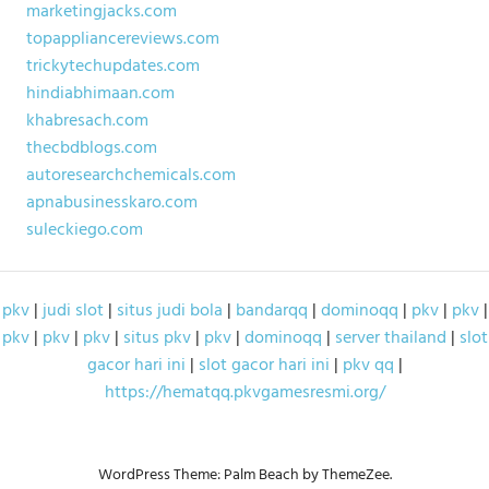
marketingjacks.com
topappliancereviews.com
trickytechupdates.com
hindiabhimaan.com
khabresach.com
thecbdblogs.com
autoresearchchemicals.com
apnabusinesskaro.com
suleckiego.com
pkv
|
judi slot
|
situs judi bola
|
bandarqq
|
dominoqq
|
pkv
|
pkv
|
pkv
|
pkv
|
pkv
|
situs pkv
|
pkv
|
dominoqq
|
server thailand
|
slot
gacor hari ini
|
slot gacor hari ini
|
pkv qq
|
https://hematqq.pkvgamesresmi.org/
WordPress Theme: Palm Beach by ThemeZee.