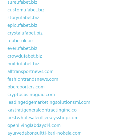
sureufabet.biz
customufabet.biz
storyufabet.biz
epicufabet.biz
crystalufabet.biz
ufabetok.biz
everufabet.biz
crowdufabet.biz
buildufabet.biz
alltransportnews.com
fashiontrandsnews.com
bbcreporters.com
cryptocasinoguid.com
leadingedgemarketingsolutionsmi.com
kastratigeneralcontractinginc.co
bestwholesalenfljerseysshop.com
openlivinglabdays14.com
ayurvedakonsultti-kari-nokela.com