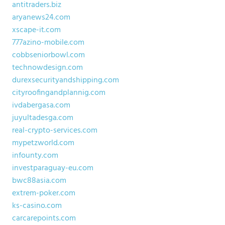
antitraders.biz
aryanews24.com
xscape-it.com
777azino-mobile.com
cobbseniorbowl.com
technowdesign.com
durexsecurityandshipping.com
cityroofingandplannig.com
ivdabergasa.com
juyultadesga.com
real-crypto-services.com
mypetzworld.com
infounty.com
investparaguay-eu.com
bwc88asia.com
extrem-poker.com
ks-casino.com
carcarepoints.com