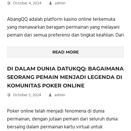
October 4, 2024
admin
AbangQQ adalah platform kasino online terkemuka
yang menawarkan beragam permainan yang melayani
pemain dari semua preferensi dan tingkat keahlian. Dari
READ MORE
DI DALAM DUNIA DATUKQQ: BAGAIMANA
SEORANG PEMAIN MENJADI LEGENDA DI
KOMUNITAS POKER ONLINE
October 3, 2024
admin
Poker online telah menjadi fenomena di dunia
permainan, dengan jutaan pemain dari seluruh dunia
bersaing dalam permainan kartu virtual untuk