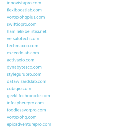
innovistapro.com
flexiboostlab.com
vortexohqplus.com
swiftiopro.com
hamilelikbelirtisi.net
versalotech.com
techmaxco.com
exceedolab.com
activaxio.com
dynabytesco.com
stylegurupro.com
datawizardslab.com
cubiqio.com
geeklifechronicle.com
infospherepro.com
foodiesavorpro.com
vortexohq.com
epicadventurepro.com