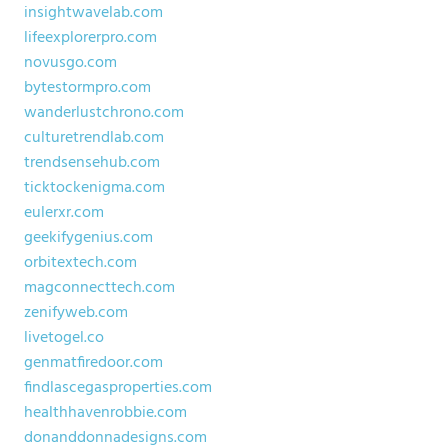
insightwavelab.com
lifeexplorerpro.com
novusgo.com
bytestormpro.com
wanderlustchrono.com
culturetrendlab.com
trendsensehub.com
ticktockenigma.com
eulerxr.com
geekifygenius.com
orbitextech.com
magconnecttech.com
zenifyweb.com
livetogel.co
genmatfiredoor.com
findlascegasproperties.com
healthhavenrobbie.com
donanddonnadesigns.com