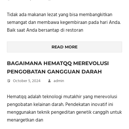
Tidak ada makanan lezat yang bisa membangkitkan
semangat dan membawa kegembiraan pada hari Anda.
Baik saat Anda bersantap di restoran
READ MORE
BAGAIMANA HEMATQQ MEREVOLUSI
PENGOBATAN GANGGUAN DARAH
October 5, 2024
admin
Hematqq adalah teknologi mutakhir yang merevolusi
pengobatan kelainan darah. Pendekatan inovatif ini
menggunakan teknik pengeditan genetik canggih untuk
menargetkan dan