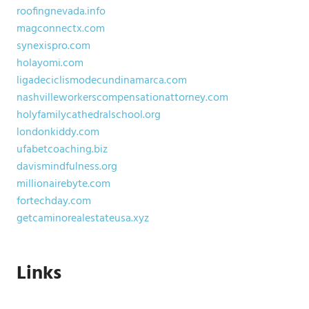
roofingnevada.info
magconnectx.com
synexispro.com
holayomi.com
ligadeciclismodecundinamarca.com
nashvilleworkerscompensationattorney.com
holyfamilycathedralschool.org
londonkiddy.com
ufabetcoaching.biz
davismindfulness.org
millionairebyte.com
fortechday.com
getcaminorealestateusa.xyz
Links