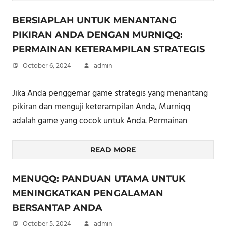
BERSIAPLAH UNTUK MENANTANG
PIKIRAN ANDA DENGAN MURNIQQ:
PERMAINAN KETERAMPILAN STRATEGIS
October 6, 2024
admin
Jika Anda penggemar game strategis yang menantang
pikiran dan menguji keterampilan Anda, Murniqq
adalah game yang cocok untuk Anda. Permainan
READ MORE
MENUQQ: PANDUAN UTAMA UNTUK
MENINGKATKAN PENGALAMAN
BERSANTAP ANDA
October 5, 2024
admin